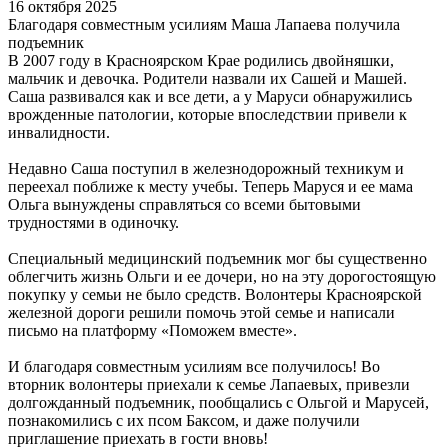
16 октября 2025
Благодаря совместным усилиям Маша Лапаева получила
подъемник
В 2007 году в Красноярском Крае родились двойняшки,
мальчик и девочка. Родители назвали их Сашей и Машей.
Саша развивался как и все дети, а у Маруси обнаружились
врожденные патологии, которые впоследствии привели к
инвалидности.
Недавно Саша поступил в железнодорожный техникум и
переехал поближе к месту учебы. Теперь Маруся и ее мама
Ольга вынуждены справляться со всеми бытовыми
трудностями в одиночку.
Специальный медицинский подъемник мог бы существенно
облегчить жизнь Ольги и ее дочери, но на эту дорогостоящую
покупку у семьи не было средств. Волонтеры Красноярской
железной дороги решили помочь этой семье и написали
письмо на платформу «Поможем вместе».
И благодаря совместным усилиям все получилось! Во
вторник волонтеры приехали к семье Лапаевых, привезли
долгожданный подъемник, пообщались с Ольгой и Марусей,
познакомились с их псом Баксом, и даже получили
приглашение приехать в гости вновь!