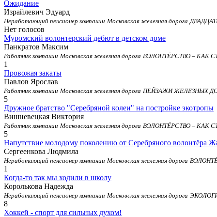
Ожидание
Израйлевич Эдуард
Неработающий пенсионер компании
Московская железная дорога
ДВАДЦАТ
Нет голосов
Муромский волонтерский дебют в детском доме
Панкратов Максим
Работник компании
Московская железная дорога
ВОЛОНТЁРСТВО – КАК 
1
Провожая закаты
Павлов Ярослав
Работник компании
Московская железная дорога
ПЕЙЗАЖИ ЖЕЛЕЗНЫХ Д
5
Дружное братство "Серебряной колеи" на постройке экотропы
Вишневецкая Виктория
Работник компании
Московская железная дорога
ВОЛОНТЁРСТВО – КАК 
5
Напутствие молодому поколению от Серебряного волонтёра Ж
Сергеенкова Людмила
Неработающий пенсионер компании
Московская железная дорога
ВОЛОНТЁ
1
Когда-то так мы ходили в школу
Королькова Надежда
Неработающий пенсионер компании
Московская железная дорога
ЭКОЛОГ
8
Хоккей - спорт для сильных духом!