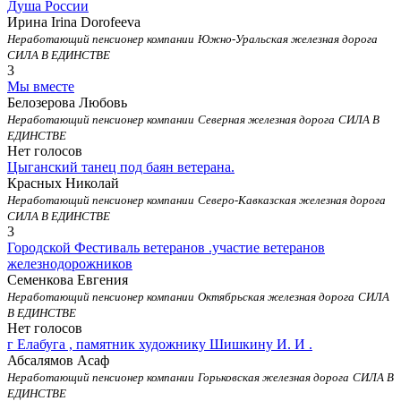
Душа России
Ирина Irina Dorofeeva
Неработающий пенсионер компании
Южно-Уральская железная дорога
СИЛА В ЕДИНСТВЕ
3
Мы вместе
Белозерова Любовь
Неработающий пенсионер компании
Северная железная дорога
СИЛА В
ЕДИНСТВЕ
Нет голосов
Цыганский танец под баян ветерана.
Красных Николай
Неработающий пенсионер компании
Северо-Кавказская железная дорога
СИЛА В ЕДИНСТВЕ
3
Городской Фестиваль ветеранов .участие ветеранов
железнодорожников
Семенкова Евгения
Неработающий пенсионер компании
Октябрьская железная дорога
СИЛА
В ЕДИНСТВЕ
Нет голосов
г Елабуга , памятник художнику Шишкину И. И .
Абсалямов Асаф
Неработающий пенсионер компании
Горьковская железная дорога
СИЛА В
ЕДИНСТВЕ