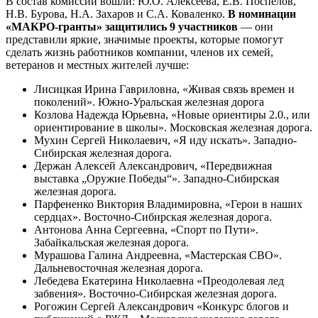
В состав комиссии вошли: Ю.О. Алексеева, Е.В. Поспелов,
Н.В. Бурова, Н.А. Захаров и С.А. Коваленко.
В номинации
«МАКРО-гранты» защитились 9 участников
— они
представили яркие, значимые проекты, которые помогут
сделать жизнь работников компании, членов их семей,
ветеранов и местных жителей лучше:
Лисицкая Ирина Гавриловна, «Живая связь времен и
поколений». Южно-Уральская железная дорога
Козлова Надежда Юрьевна, «Новые ориентиры 2.0., или
ориентирование в школы». Московская железная дорога.
Мухин Сергей Николаевич, «Я иду искать». Западно-
Сибирская железная дорога.
Держан Алексей Александрович, «Передвижная
выставка „Оружие Победы“». Западно-Сибирская
железная дорога.
Парфененко Виктория Владимировна, «Герои в наших
сердцах». Восточно-Сибирская железная дорога.
Антонова Анна Сергеевна, «Спорт по Пути».
Забайкальская железная дорога.
Мурашова Галина Андреевна, «Мастерская СВО».
Дальневосточная железная дорога.
Лебедева Екатерина Николаевна «Преодолевая лед
забвения». Восточно-Сибирская железная дорога.
Рогожин Сергей Александрович «Конкурс блогов и