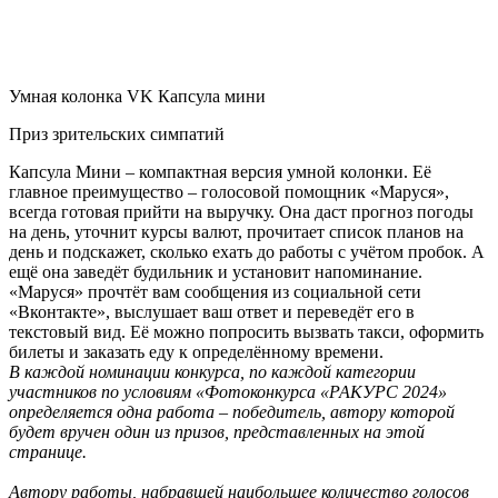
Умная колонка VK Капсула мини
Приз зрительских симпатий
Капсула Мини – компактная версия умной колонки. Её
главное преимущество – голосовой помощник «Маруся»,
всегда готовая прийти на выручку. Она даст прогноз погоды
на день, уточнит курсы валют, прочитает список планов на
день и подскажет, сколько ехать до работы с учётом пробок. А
ещё она заведёт будильник и установит напоминание.
«Маруся» прочтёт вам сообщения из социальной сети
«Вконтакте», выслушает ваш ответ и переведёт его в
текстовый вид. Её можно попросить вызвать такси, оформить
билеты и заказать еду к определённому времени.
В каждой номинации конкурса, по каждой категории
участников по условиям «Фотоконкурса «РАКУРС 2024»
определяется одна работа – победитель, автору которой
будет вручен один из призов, представленных на этой
странице.
Автору работы, набравшей наибольшее количество голосов