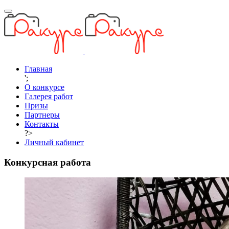
Главная
';
О конкурсе
Галерея работ
Призы
Партнеры
Контакты
?>
Личный кабинет
Конкурсная работа