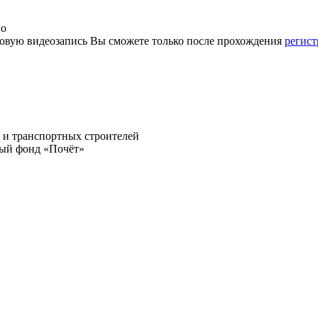
во
говую видеозапись Вы сможете только после прохождения
регис
и транспортных строителей
ный фонд «Почёт»