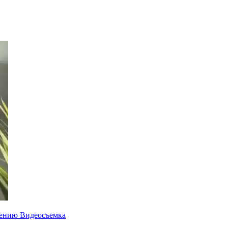
лению Видеосъемка