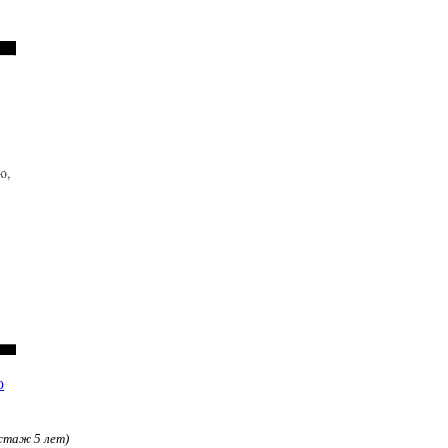
о
(стаж 5 лет)