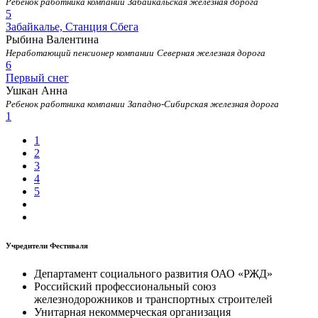
Ребенок работника компании
Забайкальская железная дорога
5
Забайкалье, Станция Сбега
Рыбина Валентина
Неработающий пенсионер компании
Северная железная дорога
6
Первый снег
Ушкан Анна
Ребенок работника компании
Западно-Сибирская железная дорога
1
1
2
3
4
5
Учредители Фестиваля
Департамент социального развития ОАО «РЖД»
Российский профессиональный союз
железнодорожников и транспортных строителей
Унитарная некоммерческая организация