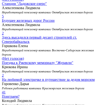
Станция "Ладожское озеро"
Алексеенкова Людмила
Неработающий пенсионер компании
Октябрьская железная дорога
5
Будущее железных дорог России
Алексеенкова Людмила
Неработающий пенсионер компании
Октябрьская железная дорога
2
Здесь высадился первый десант строителей ст.
Северобайкальск
Горшкова Елена
Неработающий пенсионер компании
Восточно-Сибирская железная
дорога
(Нет голосов)
Поездка к Ржевскому мемориалу "Журавли"
Крюкова Ирина
Неработающий пенсионер компании
Октябрьская железная дорога
2
На любимой электричке в путешествие за дедом морозом
Горовенко Дарья
Ребенок работника компании
Красноярская железная дорога
41
Поиграем?
Колодий Людмила