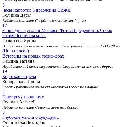
Ребенок работника компании
Красноярская железная дорога
3
Часы напротив Управления СВЖД
Колчина Дарья
Работник компании
Свердловская железная дорога
17
Заповедные уголки Москвы. Фото. Переделкино. Собор
Игоря Черниговского.
Игнатьева Ирина
Неработающий пенсионер компании
Центральный аппарат ОАО «РЖД»
(Нет голосов)
Ветераны на новых тренажерах
Кашина Татьяна
Неработающий пенсионер компании
Свердловская железная дорога
19
Короткая встреча
Кондрашова Илона
Ребенок работника компании
Московская железная дорога
2
Навстречу прошлому
Фурман Алексей
Работник компании
Северная железная дорога
5
Глубокие мысли о будущем...
Филиппова Виктория