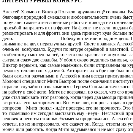
ЛИТЕРАТУРНЫЙ КОНКУРС
Алексей Хромов и Виктор Поляков дружили ещё со школы. Вмес
благодаря природной смекалке и любознательности очень быст
поручали самые ответственные работы и никогда не сомневались
просьбой направить их на фронт. На фронт не взяли, выдали 
ремонтировать и для фронта они здесь принесут куда больше п
депо. Победу встретили в родном депо. Пора было нал
внимание на двух неразлучных друзей. Свете нравился Алексей
очень её возбуждало. Будучи по натуре серьёзной и властной,
особенному смотрел на неё, от чего она краснела и опускала г
сыграли сразу две свадьбы. У обоих скоро родились сын
Виктор первыми, как самые надёжные, были отправлены на ку
ремонту тепловозных дизелей. Авторитет их в бригаде был неп
были самыми разумными и Алексей к ним всегда прислушивался.
Молодой специалист Митя Быстров после окончания института
отрасли случайно познакомился с Героем Социалистического Т
на работу в своё депо. Митя не возражал, но сказал, что его вр
уже стал забывать этот разговор, когда через два месяца пр
встретила его настороженно. Все молчали, вопросы задавал о
вопросов Митя понял - идёт проверка его на прочность. Это б
то помешало им сегодня выставить ему «неуд». Негласный приго
человек и чего ты стоишь».Экзамены продолжались. Алексей 
ответы, но их интересовало, что скажет он. Когда ответы их ус
молча шли работать. Когда Митя задумывался и не мог сразу о