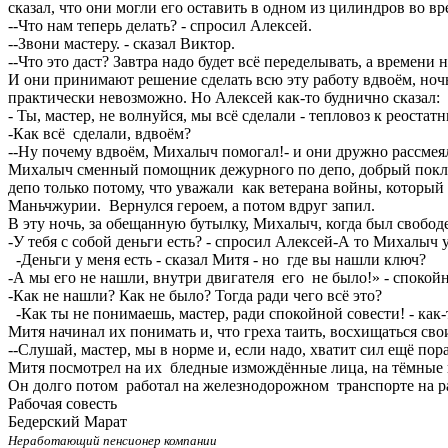
сказал, что они могли его оставить в одном из цилиндров во в
--Что нам теперь делать? - спросил Алексей.
--Звони мастеру. - сказал Виктор.
--Что это даст? Завтра надо будет всё переделывать, а времени н
И они принимают решение сделать всю эту работу вдвоём, ночь
практически невозможно. Но Алексей как-то буднично сказал:
- Ты, мастер, не волнуйся, мы всё сделали - тепловоз к реост
-Как всё сделали, вдвоём?
--Ну почему вдвоём, Михалыч помогал!- и они дружно рассмея
Михалыч сменный помощник дежурного по депо, добрый покла
депо только потому, что уважали как ветерана войны, которы
Маньчжурии. Вернулся героем, а потом вдруг запил.
В эту ночь, за обещанную бутылку, Михалыч, когда был свободе
-У тебя с собой деньги есть? - спросил Алексей-А то Михалыч у
-Деньги у меня есть - сказал Митя - но где вы нашли ключ?
-А мы его не нашли, внутри двигателя его не было!» - спокойн
-Как не нашли? Как не было? Тогда ради чего всё это?
-Как ты не понимаешь, мастер, ради спокойной совести! - как-
Митя начинал их понимать и, что греха таить, восхищаться сво
--Слушай, мастер, мы в норме и, если надо, хватит сил ещё пор
Митя посмотрел на их бледные измождённые лица, на тёмные кр
Он долго потом работал на железнодорожном транспорте на раз
Рабочая совесть
Бедерский Марат
Неработающий пенсионер компании