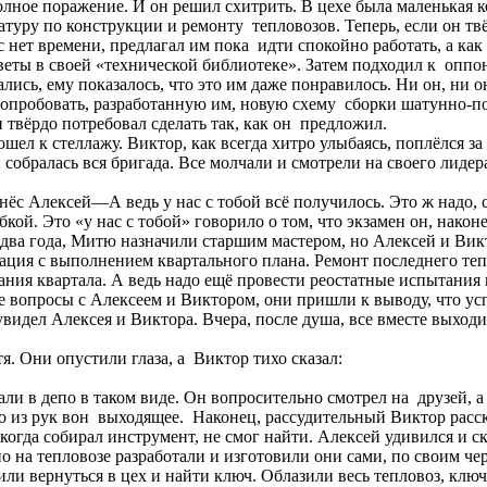
полное поражение. И он решил схитрить. В цехе была маленькая к
туру по конструкции и ремонту тепловозов. Теперь, если он тв
ас нет времени, предлагал им пока идти спокойно работать, а как
тветы в своей «технической библиотеке». Затем подходил к оппо
адались, ему показалось, что это им даже понравилось. Ни он, н
попробовать, разработанную им, новую схему сборки шатунно-
 Он настоял на своём и твёрдо потребовал сд
шел к стеллажу. Виктор, как всегда хитро улыбаясь, поплёлся з
 собралась вся бригада. Все молчали и смотрели на своего лиде
изнёс Алексей—А ведь у нас с тобой всё получилось. Это ж надо,
кой. Это «у нас с тобой» говорило о том, что экзамен он, нако
 два года, Митю назначили старшим мастером, но Алексей и Ви
уация с выполнением квартального плана. Ремонт последнего те
ания квартала. А ведь надо ещё провести реостатные испытания
е вопросы с Алексеем и Виктором, они пришли к выводу, что ус
увидел Алексея и Виктора. Вчера, после душа, все вместе выходи
я. Они опустили глаза, а Виктор тихо сказал:
лали в депо в таком виде. Он вопросительно смотрел на друзей, 
 из рук вон выходящее. Наконец, рассудительный Виктор рассказ
когда собирал инструмент, не смог найти. Алексей удивился и ск
на тепловозе разработали и изготовили они сами, по своим чер
ли вернуться в цех и найти ключ. Облазили весь тепловоз, клю