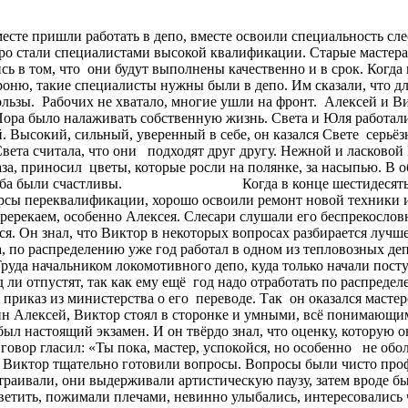
те пришли работать в депо, вместе освоили специальность слес
ро стали специалистами высокой квалификации. Старые мастера
 в том, что они будут выполнены качественно и в срок. Когда н
броню, такие специалисты нужны были в депо. Им сказали, что
ользы. Рабочих не хватало, многие ушли на фронт. Алексей и В
аживать собственную жизнь. Света и Юля работали в деп
. Высокий, сильный, уверенный в себе, он казался Свете серьё
 Света считала, что они подходят друг другу. Нежной и ласково
лаза, приносил цветы, которые росли на полянке, за насыпью. В
овья, оба были счастливы. Когда в конце шестидесятых го
рсы переквалификации, хорошо освоили ремонт новой техники и
ререкаем, особенно Алексея. Слесари слушали его беспрекослов
 Он знал, что Виктор в некоторых вопросах разбирается лучше 
, по распределению уже год работал в одном из тепловозных д
руда начальником локомотивного депо, куда только начали пост
яд ли отпустят, так как ему ещё год надо отработать по распреде
ишёл приказ из министерства о его переводе. Так он оказался
дин Алексей, Виктор стоял в сторонке и умными, всё понимающи
ыл настоящий экзамен. И он твёрдо знал, что оценку, которую о
вор гласил: «Ты пока, мастер, успокойся, но особенно не оболь
и Виктор тщательно готовили вопросы. Вопросы были чисто пр
траивали, они выдерживали артистическую паузу, затем вроде бы 
тветить, пожимали плечами, невинно улыбались, интересовались 