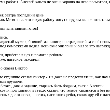
ремя работы. Алексей как-то не очень хорошо на него посмотрел,
ет, завтра последний день.
ю. Митя знал, что такую работу могут с трудом выполнить за см
атным испытаниям готов!
лись.
дистый мужик, бывший машинист, пострадавший за своё непоме
й под бомбёжками водил воинские эшелоны и был за это награж
н, прибегал в цех и помогал ребятам.
же, наверное, заждался!
о сказал Виктор.
то буднично сказал Виктор - Ты даже не представляешь, как нам 
ими друзьями.
аботать, давай задание, стараясь быть бодрым, сказал Алексей.
уги под глазами и твёрдо сказал, что теперь справятся и без н
ных должностях, но этих, настоящих ребят, своих друзей с нас