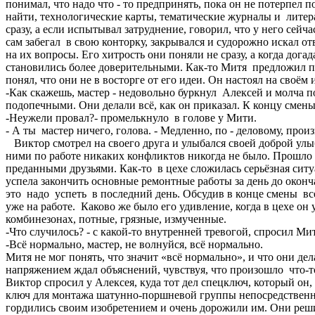
понимал, что надо что - то предпринять, пока он не потерпел 
найти, технологические карты, тематические журналы и литера
сразу, а если испытывал затруднение, говорил, что у него сейч
сам забегал в свою конторку, закрывался и судорожно искал о
на их вопросы. Его хитрость они поняли не сразу, а когда дог
становились более доверительными. Как-то Митя предложил 
понял, что они не в восторге от его идеи.
-Как скажешь, мастер - недовольно буркнул Алексей и молча по
подопечными. Они делали всё, как он приказал. К концу смены
-Неужели провал?- промелькнуло в голове у Мити.
- А ты мастер ничего, голова. - Медленно, по - деловому, про
Виктор смотрел на своего друга и улыбался своей доброй улыб
ними по работе никаких конфликтов никогда не было. Прошло
преданными друзьями. Как-то в цехе сложилась серьёзная сит
успела закончить основные ремонтные работы за день до оконч
это надо успеть в последний день. Обсудив в конце смены вс
уже на работе. Каково же было его удивление, когда в цехе он 
комбинезонах, потные, грязные, измученные.
-Что случилось? - с какой-то внутренней тревогой, спросил Мит
-Всё нормально, мастер, не волнуйся, всё нормально.
Митя не мог понять, что значит «всё нормально», и что они де
напряжением ждал объяснений, чувствуя, что произошло что-то
Виктор спросил у Алексея, куда тот дел спецключ, который он, 
ключ для монтажа шатунно-поршневой группы непосредственно 
гордились своим изобретением и очень дорожили им. Они реши