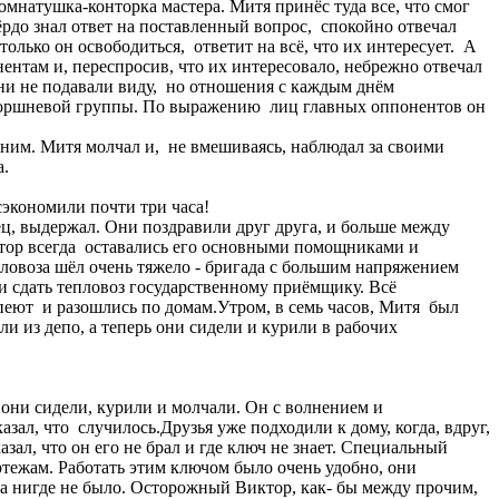
омнатушка-конторка мастера. Митя принёс туда все, что смог
ёрдо знал ответ на поставленный вопрос, спокойно отвечал
 только он освободиться, ответит на всё, что их интересует. А
нентам и, переспросив, что их интересовало, небрежно отвечал
и они не подавали виду, но отношения с каждым днём
поршневой группы. По выражению лиц главных оппонентов он
елать так, как он предложил.
а ним. Митя молчал и, не вмешиваясь, наблюдал за своими
ра.
 сэкономили почти три часа!
нец, выдержал. Они поздравили друг друга, и больше между
ктор всегда оставались его основными помощниками и
пловоза шёл очень тяжело - бригада с большим напряжением
 и сдать тепловоз государственному приёмщику. Всё
пеют и разошлись по домам.Утром, в семь часов, Митя был
ли из депо, а теперь они сидели и курили в рабочих
а они сидели, курили и молчали. Он с волнением и
ал, что случилось.Друзья уже подходили к дому, когда, вдруг,
азал, что он его не брал и где ключ не знает. Специальный
тежам. Работать этим ключом было очень удобно, они
ча нигде не было. Осторожный Виктор, как- бы между прочим,