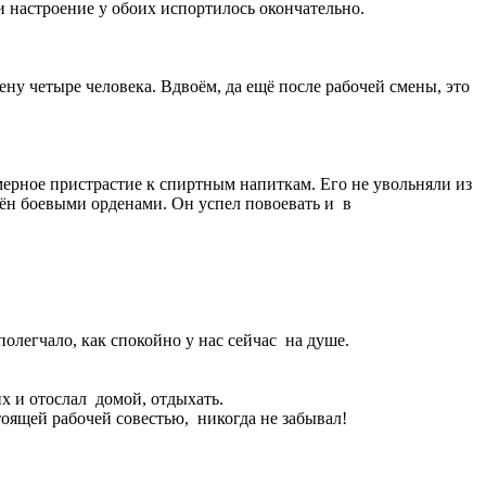
 и настроение у обоих испортилось окончательно.
ену четыре человека. Вдвоём, да ещё после рабочей смены, это
рное пристрастие к спиртным напиткам. Его не увольняли из
дён боевыми орденами. Он успел повоевать и в
полегчало, как спокойно у нас сейчас на душе.
их и отослал домой, отдыхать.
тоящей рабочей совестью, никогда не забывал!