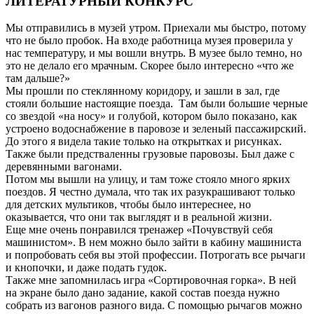
ЛИТЕРАТУРНЫЙ КОНКУРС
Мы отправились в музей утром. Приехали мы быстро, потому
что не было пробок. На входе работница музея проверила у
нас температуру, и мы вошли внутрь. В музее было темно, но
это не делало его мрачным. Скорее было интересно «что же
там дальше?»
Мы прошли по стеклянному коридору, и зашли в зал, где
стояли большие настоящие поезда. Там были большие черные
со звездой «на носу» и голубой, котором было показано, как
устроено водоснабжение в паровозе и зеленый пассажирский.
До этого я видела такие только на открытках и рисунках.
Также были предстваленны грузовые паровозы. Был даже с
деревянными вагонами.
Потом мы вышли на улицу, и там тоже стояло много ярких
поездов. Я честно думала, что так их разукрашивают только
для детских мультиков, чтобы было интереснее, но
оказывается, что они так выглядят и в реальной жизни.
Еще мне очень понравился тренажер «Почувствуй себя
машинистом». В нем можно было зайти в кабину машиниста
и попробовать себя вы этой профессии. Потрогать все рычаги
и кнопочки, и даже подать гудок.
Также мне запомнилась игра «Сортировочная горка». В ней
на экране было дано задание, какой состав поезда нужно
собрать из вагонов разного вида. С помощью рычагов можно