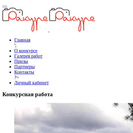
Главная
';
О конкурсе
Галерея работ
Призы
Партнеры
Контакты
?>
Личный кабинет
Конкурсная работа