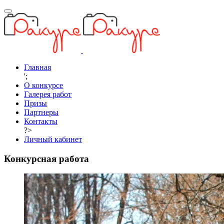
Главная
';
О конкурсе
Галерея работ
Призы
Партнеры
Контакты
?>
Личный кабинет
Конкурсная работа