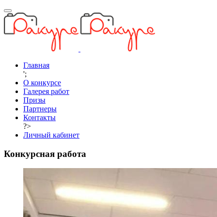
Главная
';
О конкурсе
Галерея работ
Призы
Партнеры
Контакты
?>
Личный кабинет
Конкурсная работа