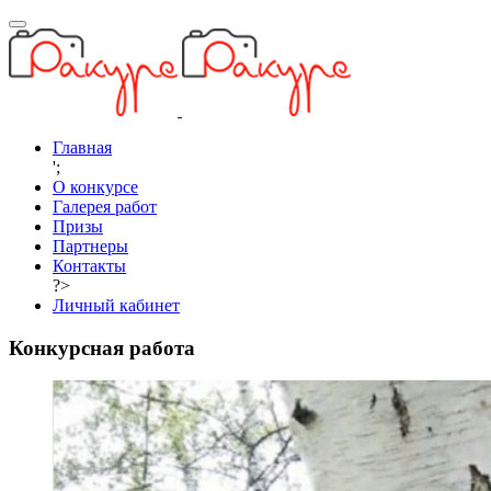
Главная
';
О конкурсе
Галерея работ
Призы
Партнеры
Контакты
?>
Личный кабинет
Конкурсная работа