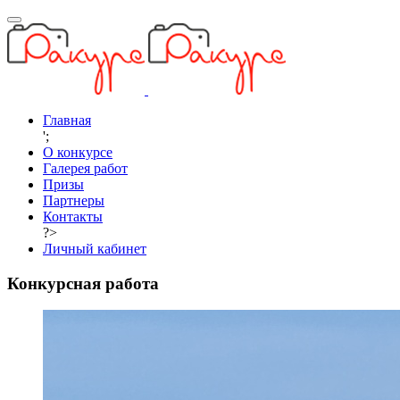
Главная
';
О конкурсе
Галерея работ
Призы
Партнеры
Контакты
?>
Личный кабинет
Конкурсная работа