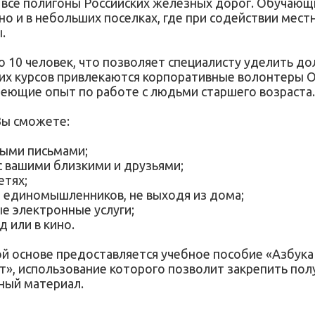
т все полигоны Российских железных дорог. Обучаю
 но и в небольших поселках, где при содействии мес
.
до 10 человек, что позволяет специалисту уделить 
щих курсов привлекаются корпоративные волонтеры
еющие опыт по работе с людьми старшего возраста
Вы сможете:
ыми письмами;
с вашими близкими и друзьями;
етях;
и единомышленников, не выходя из дома;
е электронные услуги;
 или в кино.
 основе предоставляется учебное пособие «Азбука
т», использование которого позволит закрепить полу
ный материал.