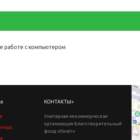
ие работе с компьютером
де
КОНТАКТЫ»
е
Унитарная некоммерческая
организация Благотворительный
фонда
фонд «Почёт»
а