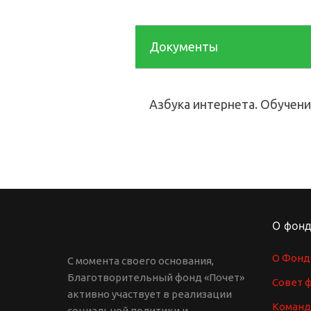
Документы
Азбука интернета. Обучен
О фон
О Фонд
С момента своего основания,
Благотворительный фонд «Почет»
Совет 
активно участвует в реализации
Команд
социальной политики и