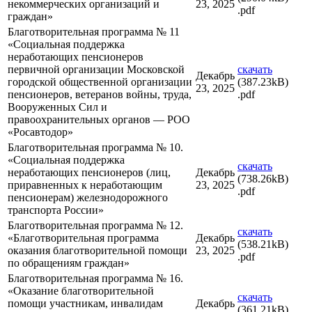
некоммерческих организаций и
23, 2025
.pdf
граждан»
Благотворительная программа № 11
«Социальная поддержка
неработающих пенсионеров
первичной организации Московской
скачать
Декабрь
городской общественной организации
(387.23kB)
23, 2025
пенсионеров, ветеранов войны, труда,
.pdf
Вооруженных Сил и
правоохранительных органов — РОО
«Росавтодор»
Благотворительная программа № 10.
«Социальная поддержка
скачать
неработающих пенсионеров (лиц,
Декабрь
(738.26kB)
приравненных к неработающим
23, 2025
.pdf
пенсионерам) железнодорожного
транспорта России»
Благотворительная программа № 12.
скачать
«Благотворительная программа
Декабрь
(538.21kB)
оказания благотворительной помощи
23, 2025
.pdf
по обращениям граждан»
Благотворительная программа № 16.
«Оказание благотворительной
скачать
помощи участникам, инвалидам
Декабрь
(361.21kB)