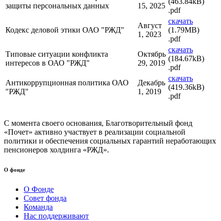
(463.84kB)
защиты персональных данных
15, 2025
.pdf
скачать
Август
Кодекс деловой этики ОАО "РЖД"
(1.79MB)
1, 2023
.pdf
скачать
Типовые ситуации конфликта
Октябрь
(184.67kB)
интересов в ОАО "РЖД"
29, 2019
.pdf
скачать
Антикоррупционная политика ОАО
Декабрь
(419.36kB)
"РЖД"
1, 2019
.pdf
С момента своего основания, Благотворительный фонд
«Почет» активно участвует в реализации социальной
политики и обеспечения социальных гарантий неработающих
пенсионеров холдинга «РЖД».
О фонде
О Фонде
Совет фонда
Команда
Нас поддерживают