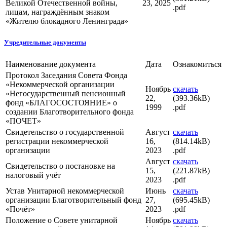
Великой Отечественной войны,
23, 2025
.pdf
лицам, награждённым знаком
«Жителю блокадного Ленинграда»
Учредительные документы
Наименование документа
Дата
Ознакомиться
Протокол Заседания Совета Фонда
«Некоммерческой организации
Ноябрь
скачать
«Негосударственный пенсионный
22,
(393.36kB)
фонд «БЛАГОСОСТОЯНИЕ» о
1999
.pdf
создании Благотворительного фонда
«ПОЧЕТ»
Свидетельство о государственной
Август
скачать
регистрации некоммерческой
16,
(814.14kB)
организации
2023
.pdf
Август
скачать
Свидетельство о постановке на
15,
(221.87kB)
налоговый учёт
2023
.pdf
Устав Унитарной некоммерческой
Июнь
скачать
организации Благотворительный фонд
27,
(695.45kB)
«Почёт»
2023
.pdf
Положение о Совете унитарной
Ноябрь
скачать