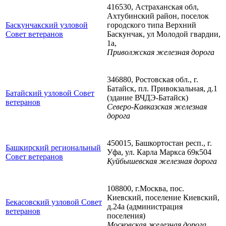
416530, Астраханская обл,
Ахтубинский район, поселок
Баскунчакский узловой
городского типа Верхний
Совет ветеранов
Баскунчак, ул Молодой гвардии,
1а,
Приволжская железная дорога
346880, Ростовская обл., г.
Батайск, пл. Привокзальная, д.1
Батайский узловой Совет
(здание ВЧДЭ-Батайск)
ветеранов
Северо-Кавказская железная
дорога
450015, Башкортостан респ., г.
Башкирский региональный
Уфа, ул. Карла Маркса 69к504
Совет ветеранов
Куйбышевская железная дорога
108800, г.Москва, пос.
Киевский, поселение Киевский,
Бекасовский узловой Совет
д.24а (администрация
ветеранов
поселения)
Московская железная дорога