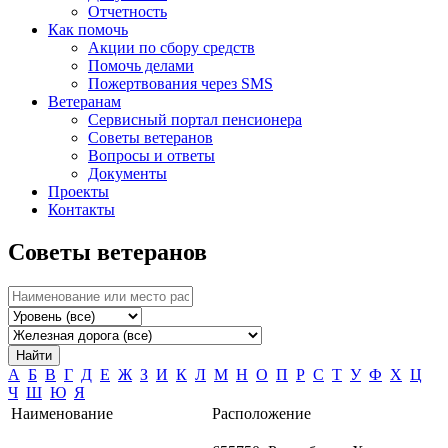
Отчетность
Как помочь
Акции по сбору средств
Помочь делами
Пожертвования через SMS
Ветеранам
Сервисный портал пенсионера
Советы ветеранов
Вопросы и ответы
Документы
Проекты
Контакты
Советы ветеранов
Найти
А
Б
В
Г
Д
Е
Ж
З
И
К
Л
М
Н
О
П
Р
С
Т
У
Ф
Х
Ц
Ч
Ш
Ю
Я
Наименование
Расположение