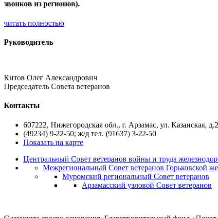
звонков из регионов).
читать полностью
Руководитель
Китов Олег Александрович
Председатель Совета ветеранов
Контакты
607222, Нижегородская обл., г. Арзамас, ул. Казанская, д.
(49234) 9-22-50; ж/д тел. (91637) 3-22-50
Показать на карте
Центральный Совет ветеранов войны и труда железнодор
Межрегиональный Совет ветеранов Горьковской же
Муромский региональный Совет ветеранов
Арзамасский узловой Совет ветеранов