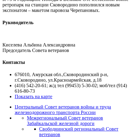
ретропарк на станции Сковородино пополнился новым
экспонатом – макетом паровоза Черепановых.
Руководитель
Киселева Альбина Александровна
Председатель Совета ветеранов
Контакты
676010, Амурская обл.,Сковородинский р-н,
г.Сковородино, ул.Красноармейская, д.18
(416) 542-20-61; ж/д тел (99453) 5-30-02; моб/тел (914)
616-80-73
Показать на карте
Центральный Совет ветеранов войны и труда
железнодорожного транспорта России
Межрегиональный Совет ветеранов
Забайкальской железной дороги
Свободнинский региональный Совет
ветеранов