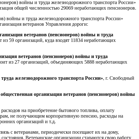
ионеров) войны и труда железнодорожного транспорта России»
анизация общей численностью 29069 неработающих пенсионеров.
в) войны и труда железнодорожного транспорта России»
ганизация ветеранов Управления дороги:
анизация ветеранов (пенсионеров) войны и труда
ит из 59 организаций, куда входят 11834 неработающих
зация ветеранов (пенсионеров) войны и труда
остоит из 27 организаций, объединяющих 5888 неработающих
 труда железнодорожного транспорта России»
, г. Свободный
общественная организация ветеранов (пенсионеров) войны
асходов на приобретение бытового топлива, оплату
нерам, не получающим корпоративную пенсию, расходы на
онних организаций и т.д.
вязь с ветеранами, периодически посещают их на дому,
состояния. Ветеранские организации стараются свою работу