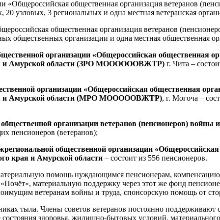
и «Общероссийская общественная организация ветеранов (пенс
х, 20 узловых, 3 региональных и одна местная ветеранская орг
ероссийская общественная организация ветеранов (пенсионеро
ьных общественных организации и одна местная общественная ор
бщественной организации «Общероссийская общественная орг
рая и Амурской области (ЗРО МООООООВЖТР)
г. Чита – состо
твенной организации «Общероссийская общественная органи
рая и Амурской области (МРО МОООООВЖТР)
, г. Могоча – с
общественной организации ветеранов (пенсионеров) войны и
их пенсионеров (ветеранов);
жрегиональной общественной организации «Общероссийская 
ого края и Амурской области
– состоит из 556 пенсионеров.
атериальную помощь нуждающимся пенсионерам, компенсацию р
а «Почёт», материальную поддержку через этот же фонд пенсио
оимущим ветеранам войны и труда, спонсорскую помощь от стор
никах тыла. Члены советов ветеранов постоянно поддерживают с
состояния здоровья, жилищно-бытовых условий, материального 