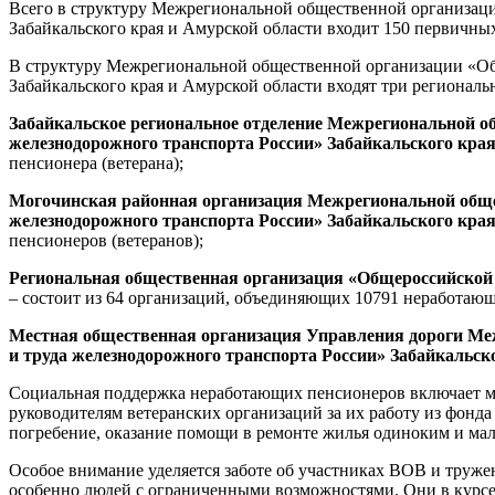
Всего в структуру Межрегиональной общественной организаци
Забайкальского края и Амурской области входит 150 первичны
В структуру Межрегиональной общественной организации «Общ
Забайкальского края и Амурской области входят три регионал
Забайкальское региональное отделение Межрегиональной о
железнодорожного транспорта России» Забайкальского к
пенсионера (ветерана);
Могочинская районная организация Межрегиональной общес
железнодорожного транспорта России» Забайкальского к
пенсионеров (ветеранов);
Региональная общественная организация «Общероссийской 
– состоит из 64 организаций, объединяющих 10791 неработающ
Местная общественная организация Управления дороги Ме
и труда железнодорожного транспорта России» Забайкальск
Социальная поддержка неработающих пенсионеров включает м
руководителям ветеранских организаций за их работу из фонд
погребение, оказание помощи в ремонте жилья одиноким и мал
Особое внимание уделяется заботе об участниках ВОВ и труже
особенно людей с ограниченными возможностями. Они в курсе 