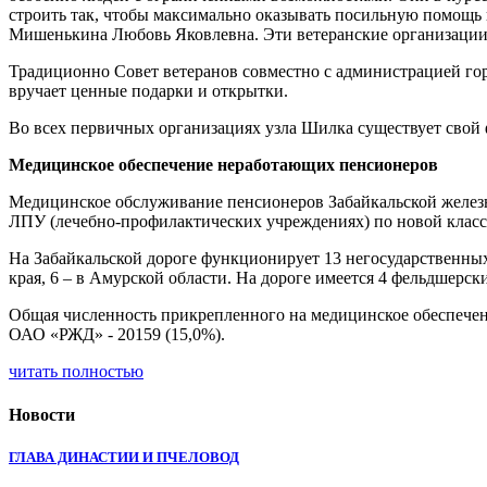
строить так, чтобы максимально оказывать посильную помощь 
Мишенькина Любовь Яковлевна. Эти ветеранские организации в
Традиционно Совет ветеранов совместно с администрацией го
вручает ценные подарки и открытки.
Во всех первичных организациях узла Шилка существует свой
Медицинское обеспечение неработающих пенсионеров
Медицинское обслуживание пенсионеров Забайкальской железн
ЛПУ (лечебно-профилактических учреждениях) по новой клас
На Забайкальской дороге функционирует 13 негосударственных
края, 6 – в Амурской области. На дороге имеется 4 фельдшерск
Общая численность прикрепленного на медицинское обеспечение
ОАО «РЖД» - 20159 (15,0%).
читать полностью
Новости
ГЛАВА ДИНАСТИИ И ПЧЕЛОВОД