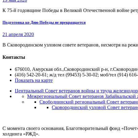
К 75-й годовщине Победы в Великой Отечественной войне рет
Подготовка ко Дню Победы не прекращается
21 апреля 2020
В Сковородинском узловом совете ветеранов, несмотря на режи
Контакты
676010, Амурская обл.,Сковородинский р-н, г.Сковородин
(416) 542-20-61; ж/д тел (99453) 5-30-02; моб/тел (914) 616
Показать на карте
Центральный Совет ветеранов войны и труда железнодор
Межрегиональный Совет ветеранов Забайкальской 
Свободнинский региональный Совет ветеран
Сковородинский узловой Совет ветеран
С момента своего основания, Благотворительный фонд «Почет
холдинга «РЖД».