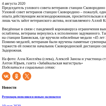
4 августа 2020
Председатель узлового совета ветеранов станции Сковородин
Узловой совет ветеранов станции Сковородино – пожалуй, од
опыта действующим железнодорожникам, просветительская и во
лишь часть забот ветеранского актива, возглавляемого Аллой К
Введённые в связи с пандемией коронавируса ограничения вын
ослаблены, ветераны вернулись к исполнению задуманного. Т
на станции Бамовская, где вручили юбилейные медали «45 лет
Помимо медалей, ветеранам были вручены памятные сувениры
торжеств ей помогли начальник Сковородинской дистанции си
Задорожная.
На фото: Алла Киселёва (слева), Алексей Заноза и участница
Антон Юрьев, газета «Забайкальская магистраль»
Поделиться в социальных сетях:
Новости
Ретропарк пополнился новым экспонатом
19 мая 2020