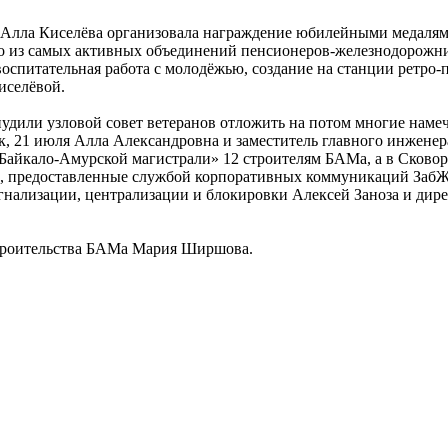
о Алла Киселёва организовала награждение юбилейными медаля
но из самых активных объединений пенсионеров-железнодорожн
спитательная работа с молодёжью, создание на станции ретро-
иселёвой.
удили узловой совет ветеранов отложить на потом многие наме
ак, 21 июля Алла Александровна и заместитель главного инжен
 Байкало-Амурской магистрали» 12 строителям БАМа, а в Сково
, предоставленные службой корпоративных коммуникаций ЗабЖД
гнализации, централизации и блокировки Алексей Заноза и дир
 строительства БАМа Мария Ширшова.