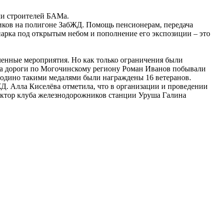
ми строителей БАМа.
иков на полигоне ЗабЖД. Помощь пенсионерам, передача
парка под открытым небом и пополнение его экспозиции – это
ченные мероприятия. Но как только ограничения были
ера дороги по Могочинскому региону Роман Иванов побывали
родино такими медалями были награждены 16 ветеранов.
. Алла Киселёва отметила, что в организации и проведении
ектор клуба железнодорожников станции Уруша Галина