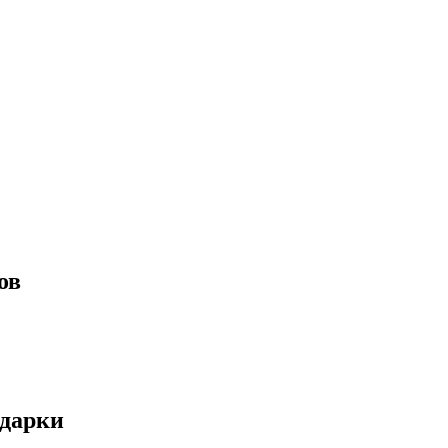
ов
одарки