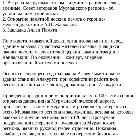
1. Встреча за круглым столом – администрация поселка,
военные, Совет ветеранов Мурманского региона - об
установке памятной доски.
2. Открытие памятной доски в память о героине-
железнодорожнице А.П. Жарковой.
3. Закладка Аллеи Памяти.
По открытию памятной доски организован митинг перед
зданием вокзала с участием жителей поселка, учащихся
школы, военных, служителей церкви, администрации г.
Кандалакши. По окончании – концерт, впервые
организованный жителями поселка.
Осенью следующего года заложена Аллея Памяти около
здания станции Алакуртти при содействии работников
лесного хозяйства и железнодорожников пос. Алакуртти.
Проведено праздничное мероприятие в честь 100-летия со дня
открытия движения на Мурманской железной дороге,
приглашены – Совет ветеранов Петрозаводска, ветераны со
всего Мурманского региона и заслуженные ветераны, которые
выехали в другие регионы, всего 120 чел. Прозвучали
поздравления ветеранам от руководства Мурманского
региона, бывших руководителей отделения. Показаны
слайды, посвященные стыковке на перегоне Боярская –