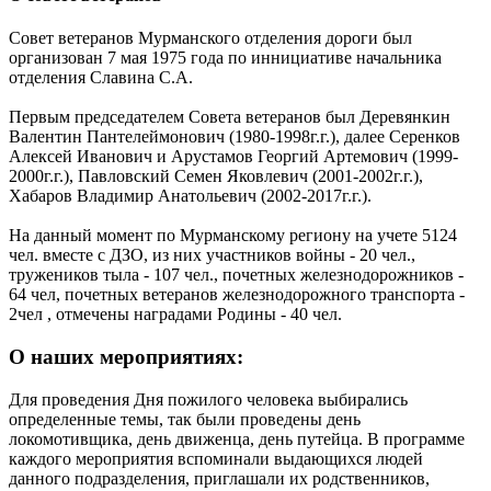
Совет ветеранов Мурманского отделения дороги был
организован 7 мая 1975 года по иннициативе начальника
отделения Славина С.А.
Первым председателем Совета ветеранов был Деревянкин
Валентин Пантелеймонович (1980-1998г.г.), далее Серенков
Алексей Иванович и Арустамов Георгий Артемович (1999-
2000г.г.), Павловский Семен Яковлевич (2001-2002г.г.),
Хабаров Владимир Анатольевич (2002-2017г.г.).
На данный момент по Мурманскому региону на учете 5124
чел. вместе с ДЗО, из них участников войны - 20 чел.,
тружеников тыла - 107 чел., почетных железнодорожников -
64 чел, почетных ветеранов железнодорожного транспорта -
2чел , отмечены наградами Родины - 40 чел.
О наших мероприятиях:
Для проведения Дня пожилого человека выбирались
определенные темы, так были проведены день
локомотивщика, день движенца, день путейца. В программе
каждого мероприятия вспоминали выдающихся людей
данного подразделения, приглашали их родственников,