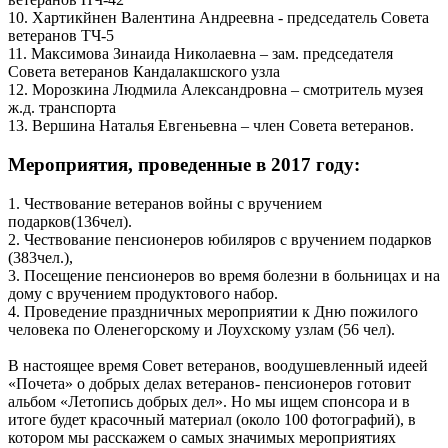
10. Хартикйнен Валентина Андреевна - председатель Совета
ветеранов ТЧ-5
11. Максимова Зинаида Николаевна – зам. председателя
Совета ветеранов Кандалакшского узла
12. Морозкина Людмила Александровна – смотритель музея
ж.д. транспорта
13. Вершина Наталья Евгеньевна – член Совета ветеранов.
Мероприятия, проведенные в 2017 году:
1. Чествование ветеранов войны с вручением
подарков(136чел).
2. Чествование пенсионеров юбиляров с вручением подарков
(383чел.),
3. Посещение пенсионеров во время болезни в больницах и на
дому с вручением продуктового набор.
4. Проведение праздничных мероприятии к Дню пожилого
человека по Оленегорскому и Лоухскому узлам (56 чел).
В настоящее время Совет ветеранов, воодушевленный идеей
«Почета» о добрых делах ветеранов- пенсионеров готовит
альбом «Летопись добрых дел». Но мы ищем спонсора и в
итоге будет красочный материал (около 100 фотографий), в
котором мы расскажем о самых значимых мероприятиях