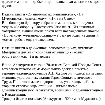
дарили им книги, где были прописаны вехи жизни их отцов и
дедов.
Изданы книги «25 знаменитых машинистов», «На
Мурманском главном ходу», «Путь на Север».
В небольшую брошюру собраны имена тех, кто получил
медаль «За оборону Cоветского Заполярья». Из архивных
материалов, нашли имена почти всех награжденных знаком
«Почетному железнодорожнику» в разные годы, на данный
момент работа еще не завершена.
Изданы книги о движенцах, локомотивщиках, путейцах.
Материалы для книг собирали от живущих (коллег,
родственников…) и из архива.
В пос. Алакуртти в связи с 70-летием Великой Победы Совет
ветеранов установил мемориальную доску в память о
героине-железнодорожнице А.П.Жарковой – одной из первых
женщин, удостоенных звания Героя Социалистического
Труда, Почетного железнодорожника, участницы войны,
старшей стрелочницы станции. Связывались с
администраций пос. Алакуртти, военными, с администрацией
г. Кандалакши.
Трижды были в поселке: (Алакуртти – 500 км от Мурманска).