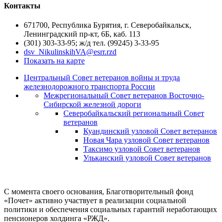
Контакты
671700, Республика Бурятия, г. Северобайкальск,
Ленинградский пр-кт, 6Б, каб. 113
(301) 303-33-95; ж/д тел. (99245) 3-33-95
dsv_NikulinskihVA@esrr.rzd
Показать на карте
Центральный Совет ветеранов войны и труда
железнодорожного транспорта России
Межрегиональный Совет ветеранов Восточно-
Сибирской железной дороги
Северобайкальский региональный Совет
ветеранов
Куандинский узловой Совет ветеранов
Новая Чара узловой Совет ветеранов
Таксимо узловой Совет ветеранов
Ульканский узловой Совет ветеранов
С момента своего основания, Благотворительный фонд
«Почет» активно участвует в реализации социальной
политики и обеспечения социальных гарантий неработающих
пенсионеров холдинга «РЖД».