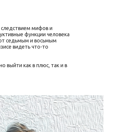
я следствием мифов и
дуктивные функции человека
ают седьмым и восьмым
изисе видеть что-то
 выйти как в плюс, так и в