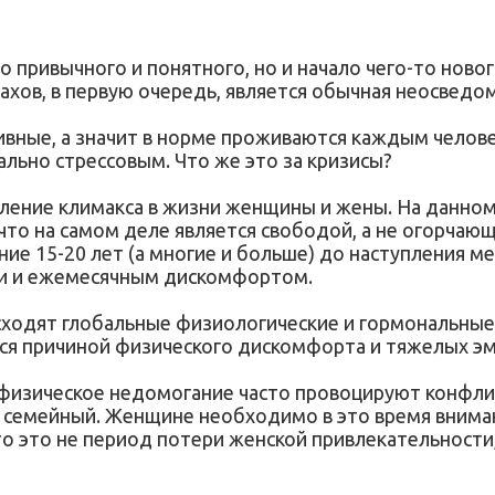
то привычного и понятного, но и начало чего-то новог
рахов, в первую очередь, является обычная неосведо
вные, а значит в норме проживаются каждым челове
льно стрессовым. Что же это за кризисы?
пление климакса в жизни женщины и жены. На данно
что на самом деле является свободой, а не огорча
е 15-20 лет (а многие и больше) до наступления ме
и и ежемесячным дискомфортом.
сходят глобальные физиологические и гормональные
тся причиной физического дискомфорта и тяжелых э
физическое недомогание часто провоцируют конфли
 и семейный. Женщине необходимо в это время внима
о это не период потери женской привлекательности,