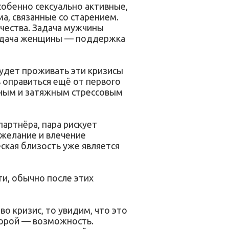
собенно сексуально активные,
а, связанные со старением.
ачества. Задача мужчины
Задача женщины — поддержка
будет проживать эти кризисы
в оправиться ещё от первого
тным и затяжным стрессовым
партнёра, пара рискует
 желание и влечение
ская близость уже является
ти, обычно после этих
о кризис, то увидим, что это
второй — возможность.