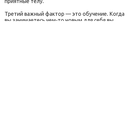
приятные телу.
Третий важный фактор — это обучение. Когда
вы занимаетесь чем-то новым для себя вы
развиваете нейронные связи в головном мозге.
Лучше всего с этой задачей помогает справиться
изучение иностранных языков. Даже если вы
учите всего несколько новых слов в день.
Хорошо развивает наш мозг изучение музыки,
занятия танцами, йогой, пилатесом, а также
растяжка. Даже небольшая и недолгая
гимнастика будет очень полезной. Осваивайте
гаджеты, компьютеры, смартфоны,
фотоаппараты. В этом вам помогут онлайн-
курсы или видео-тренировки, которые вы
можете найти в свободном доступе в
интернете.
Четвёртый фактор — общение. Возвращаясь к
предыдущему пункту — общение онлайн это
необходимость. Представляете, сколько