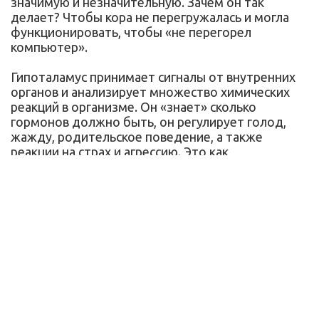
значимую и незначительную. Зачем он так
делает? Чтобы кора не перегружалась и могла
функционировать, чтобы «не перегорел
компьютер».
Гипоталамус принимает сигналы от внутренних
органов и анализирует множество химических
реакций в организме. Он «знает» сколько
гормонов должно быть, он регулирует голод,
жажду, родительское поведение, а также
реакции на страх и агрессию. Это как
промежуточный пункт — я думаю, что пора
поесть, тогда гипоталамус оценивает уровень
сахара в крови и если он сниженный, то как бы
говорит коре — да, пора, ты голодна. И мы
начинаем чувствовать голод.
В гипоталамусе находится важнейший центр
положительных и отрицательных эмоций.
Нейроны связываются и запоминают
информацию о том, что нас порадовало или
огорчило. Это наша эмоциональная память —