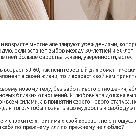
е и возрасте многие апеллируют убеждениями, котор
дую, если встанет выбор между 30-летней и 50-летн
летней больше озорства, жизни, уверенности, естес
ь возраст 50-60, как неинтересный для романтическ
понент в своей жизни, то и возраст свой нам приня
 своему новому телу, без заботливого отношения, а
ть новых близких отношений. И любовь эта должна вы
 всем силами, а в принятии своего нового статуса, 
 для того, чтобы познать всю мудрость и свободу э
 и спросите: я принимаю свой возраст, не отношусь ли
я себя по-прежнему или по-прежнему не люблю?