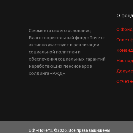
О фон
О Фонд
С момента своего основания,
Благотворительный фонд «Почет»
Совет 
активно участвует в реализации
Команд
социальной политики и
обеспечения социальных гарантий
Нас по
неработающих пенсионеров
Докум
холдинга «РЖД».
Отчетн
БФ «Почёт». ©2026. Все права защищены