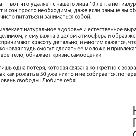
 — вот что удаляет с нашего лица 10 лет, а не гиалу
т и сон просто необходимы, даже если раньше вы об
чисто питаться и заниматься собой.
ривлекает натуральное здоровье и естественное выра
елимом, и ему важна в целом атмосфера и образ же
оспринимают красоту детально, и многим кажется, чт
коновая грудь смогут сделать ее моложе и привлека
вое тело, обнажает кризис самооценки.
 лишь одна потеря, которая связана конкретно с в
к как рожать в 50 уже никто и не собирается, потер
овень свободы! Любите себя!