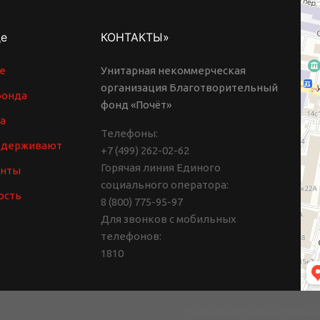
де
КОНТАКТЫ»
е
Унитарная некоммерческая
организация Благотворительный
фонда
фонд «Почёт»
а
Телефоны:
ддерживают
+7 (499) 262-02-62
Горячая линия Единого
енты
социального оператора:
ость
8 (800) 775-95-97
Для звонков с мобильных
телефонов:
1810
Пользовательское соглаше