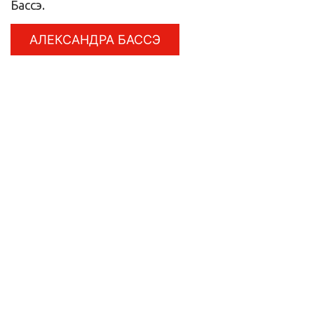
Бассэ.
АЛЕКСАНДРА БАССЭ
С момента своего основания, Благотворительный фонд
«Почет» активно участвует в реализации социальной
политики и обеспечения социальных гарантий
неработающих пенсионеров холдинга «РЖД».
О фонде
О Фонде
Совет фонда