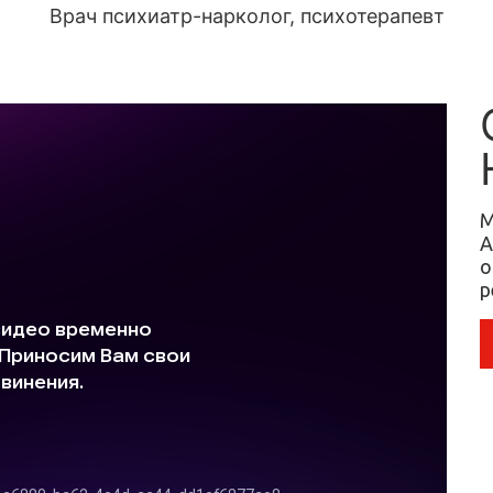
Врач психиатр-нарколог, психотерапевт
М
А
о
р