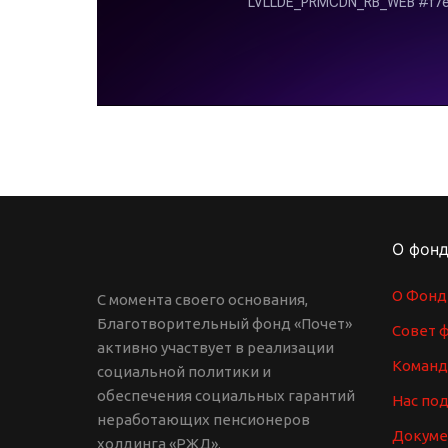
О фон
О Фонд
С момента своего основания,
Благотворительный фонд «Почет»
Совет 
активно участвует в реализации
Команд
социальной политики и
обеспечения социальных гарантий
Нас по
неработающих пенсионеров
Докум
холдинга «РЖД».