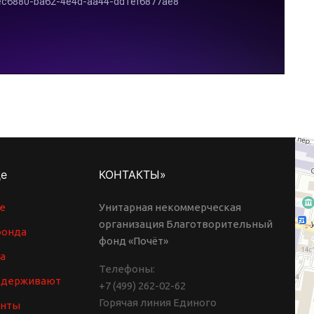
де
КОНТАКТЫ»
е
Унитарная некоммерческая
организация Благотворительный
фонда
фонд «Почёт»
а
Телефоны:
ддерживают
+7 (499) 262-02-62
Горячая линия Единого
енты