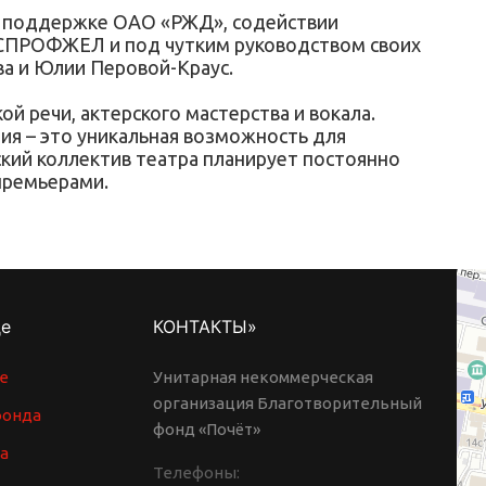
ри поддержке ОАО «РЖД», содействии
СПРОФЖЕЛ и под чутким руководством своих
ва и Юлии Перовой-Краус.
й речи, актерского мастерства и вокала.
ия – это уникальная возможность для
кий коллектив театра планирует постоянно
премьерами.
де
КОНТАКТЫ»
е
Унитарная некоммерческая
организация Благотворительный
фонда
фонд «Почёт»
а
Телефоны: