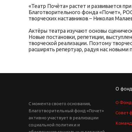
«Театр Почёта» растет и развивается п
Благотворительного фонда «Почет», РО
творческих наставников – Николая Малае
Актёры театра изучают основы сценическо
Новые постановки, репетиции, выступлен
творческой реализации. Поэтому творчес
расширять репертуар, радуя нас новыми 
О фон
О Фонд
С момента своего основания,
Благотворительный фонд «Почет»
Совет 
активно участвует в реализации
Команд
социальной политики и
обеспечения социальных гарантий