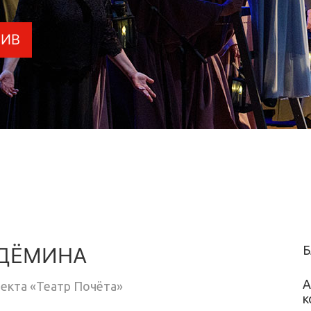
ТИВ
 ДЁМИНА
Б
А
екта «Театр Почёта»
к