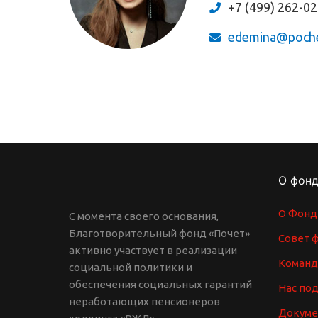
+7 (499) 262-0
edemina@poche
О фон
О Фонд
С момента своего основания,
Благотворительный фонд «Почет»
Совет 
активно участвует в реализации
Команд
социальной политики и
обеспечения социальных гарантий
Нас по
неработающих пенсионеров
Докум