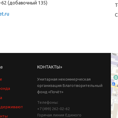
2-62 (добавочный 135)
Т
t.ru
С
де
КОНТАКТЫ»
е
Унитарная некоммерческая
организация Благотворительный
фонда
фонд «Почёт»
а
Телефоны:
ддерживают
+7 (499) 262-02-62
Горячая линия Единого
енты