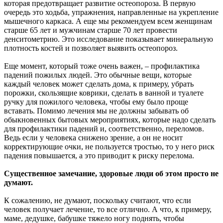
которая предотвращает развитие остеопороза. В первую
очередь это ходьба, упражнения, направленные на укрепление
мышечного каркаса. А еще мы рекомендуем всем женщинам
старше 65 лет и мужчинам старше 70 лет провести
денситометрию. Это исследование показывает минеральную
плотность костей и позволяет выявить остеопороз.
Еще момент, который тоже очень важен, – профилактика
падений пожилых людей. Это обычные вещи, которые
каждый человек может сделать дома, к примеру, убрать
порожки, скользящие коврики, сделать в ванной и туалете
ручку для пожилого человека, чтобы ему было проще
вставать. Помимо лечения мы не должны забывать об
обыкновенных бытовых мероприятиях, которые надо сделать
для профилактики падений и, соответственно, переломов.
Ведь если у человека снижено зрение, а он не носит
корректирующие очки, не пользуется тростью, то у него риск
падения повышается, а это приводит к риску перелома.
Существенное замечание, здоровые люди об этом просто не
думают.
К сожалению, не думают, поскольку считают, что если
человек получает лечение, то все отлично. А что, к примеру,
маме, дедушке, бабушке тяжело ногу поднять, чтобы