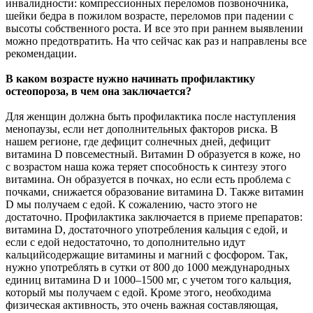
инвалидности: компрессионных переломов позвоночника,
шейки бедра в пожилом возрасте, переломов при падении с
высоты собственного роста. И все это при раннем выявлении
можно предотвратить. На что сейчас как раз и направлены все
рекомендации.
В каком возрасте нужно начинать профилактику
остеопороза, в чем она заключается?
Для женщин должна быть профилактика после наступления
менопаузы, если нет дополнительных факторов риска. В
нашем регионе, где дефицит солнечных дней, дефицит
витамина D повсеместный. Витамин D образуется в коже, но
с возрастом наша кожа теряет способность к синтезу этого
витамина. Он образуется в почках, но если есть проблема с
почками, снижается образование витамина D. Также витамин
D мы получаем с едой. К сожалению, часто этого не
достаточно. Профилактика заключается в приеме препаратов:
витамина D, достаточного употребления кальция с едой, и
если с едой недостаточно, то дополнительно идут
кальцийсодержащие витамины и магний с фосфором. Так,
нужно употреблять в сутки от 800 до 1000 международных
единиц витамина D и 1000–1500 мг, с учетом того кальция,
который мы получаем с едой. Кроме этого, необходима
физическая активность, это очень важная составляющая,