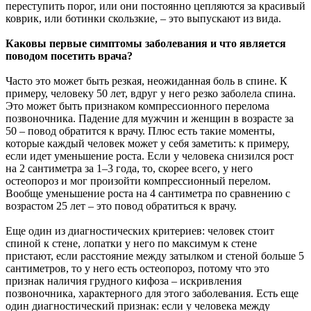
переступить порог, или они постоянно цепляются за красивый
коврик, или ботинки скользкие, – это выпускают из вида.
Каковы первые симптомы заболевания и что является
поводом посетить врача?
Часто это может быть резкая, неожиданная боль в спине. К
примеру, человеку 50 лет, вдруг у него резко заболела спина.
Это может быть признаком компрессионного перелома
позвоночника. Падение для мужчин и женщин в возрасте за
50 – повод обратится к врачу. Плюс есть такие моменты,
которые каждый человек может у себя заметить: к примеру,
если идет уменьшение роста. Если у человека снизился рост
на 2 сантиметра за 1–3 года, то, скорее всего, у него
остеопороз и мог произойти компрессионный перелом.
Вообще уменьшение роста на 4 сантиметра по сравнению с
возрастом 25 лет – это повод обратиться к врачу.
Еще один из диагностических критериев: человек стоит
спиной к стене, лопатки у него по максимум к стене
пристают, если расстояние между затылком и стеной больше 5
сантиметров, то у него есть остеопороз, потому что это
признак наличия грудного кифоза – искривления
позвоночника, характерного для этого заболевания. Есть еще
один диагностический признак: если у человека между