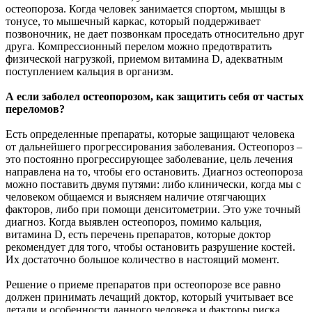
остеопороза. Когда человек занимается спортом, мышцы в
тонусе, то мышечный каркас, который поддерживает
позвоночник, не дает позвонкам проседать относительно друг
друга. Компрессионный перелом можно предотвратить
физической нагрузкой, приемом витамина D, адекватным
поступлением кальция в организм.
А если заболел остеопорозом, как защитить себя от частых
переломов?
Есть определенные препараты, которые защищают человека
от дальнейшего прогрессирования заболевания. Остеопороз –
это постоянно прогрессирующее заболевание, цель лечения
направлена на то, чтобы его остановить. Диагноз остеопороза
можно поставить двумя путями: либо клинически, когда мы с
человеком общаемся и выясняем наличие отягчающих
факторов, либо при помощи денситометрии. Это уже точный
диагноз. Когда выявлен остеопороз, помимо кальция,
витамина D, есть перечень препаратов, которые доктор
рекомендует для того, чтобы остановить разрушение костей.
Их достаточно большое количество в настоящий момент.
Решение о приеме препаратов при остеопорозе все равно
должен принимать лечащий доктор, который учитывает все
детали и особенности данного человека и факторы риска.