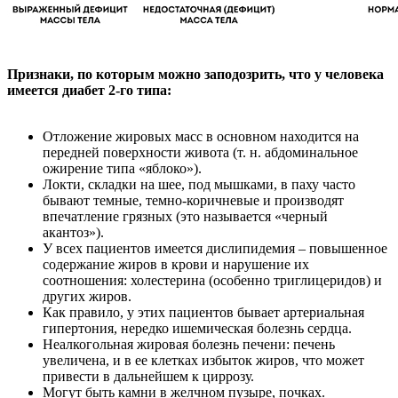
Признаки, по которым можно заподозрить, что у человека
имеется диабет 2-го типа:
Отложение жировых масс в основном находится на
передней поверхности живота (т. н. абдоминальное
ожирение типа «яблоко»).
Локти, складки на шее, под мышками, в паху часто
бывают темные, темно-коричневые и производят
впечатление грязных (это называется «черный
акантоз»).
У всех пациентов имеется дислипидемия – повышенное
содержание жиров в крови и нарушение их
соотношения: холестерина (особенно триглицеридов) и
других жиров.
Как правило, у этих пациентов бывает артериальная
гипертония, нередко ишемическая болезнь сердца.
Неалкогольная жировая болезнь печени: печень
увеличена, и в ее клетках избыток жиров, что может
привести в дальнейшем к циррозу.
Могут быть камни в желчном пузыре, почках.