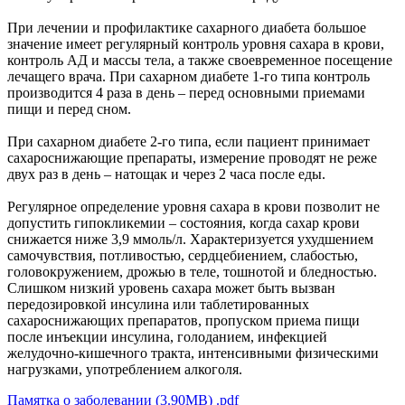
При лечении и профилактике сахарного диабета большое
значение имеет регулярный контроль уровня сахара в крови,
контроль АД и массы тела, а также своевременное посещение
лечащего врача. При сахарном диабете 1-го типа контроль
производится 4 раза в день – перед основными приемами
пищи и перед сном.
При сахарном диабете 2-го типа, если пациент принимает
сахароснижающие препараты, измерение проводят не реже
двух раз в день – натощак и через 2 часа после еды.
Регулярное определение уровня сахара в крови позволит не
допустить гипокликемии – состояния, когда сахар крови
снижается ниже 3,9 ммоль/л. Характеризуется ухудшением
самочувствия, потливостью, сердцебиением, слабостью,
головокружением, дрожью в теле, тошнотой и бледностью.
Слишком низкий уровень сахара может быть вызван
передозировкой инсулина или таблетированных
сахароснижающих препаратов, пропуском приема пищи
после инъекции инсулина, голоданием, инфекцией
желудочно-кишечного тракта, интенсивными физическими
нагрузками, употреблением алкоголя.
Памятка о заболевании (3.90MB) .pdf