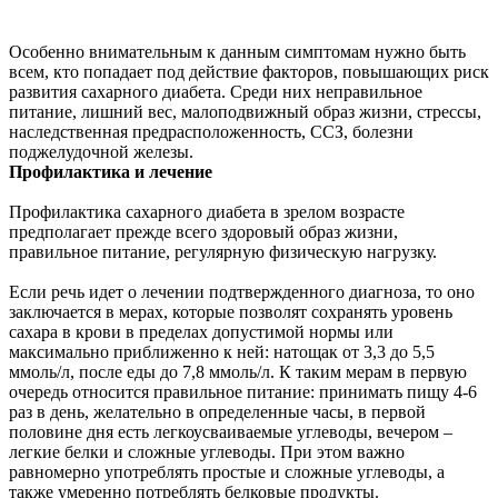
Особенно внимательным к данным симптомам нужно быть
всем, кто попадает под действие факторов, повышающих риск
развития сахарного диабета. Среди них неправильное
питание, лишний вес, малоподвижный образ жизни, стрессы,
наследственная предрасположенность, ССЗ, болезни
поджелудочной железы.
Профилактика и лечение
Профилактика сахарного диабета в зрелом возрасте
предполагает прежде всего здоровый образ жизни,
правильное питание, регулярную физическую нагрузку.
Если речь идет о лечении подтвержденного диагноза, то оно
заключается в мерах, которые позволят сохранять уровень
сахара в крови в пределах допустимой нормы или
максимально приближенно к ней: натощак от 3,3 до 5,5
ммоль/л, после еды до 7,8 ммоль/л. К таким мерам в первую
очередь относится правильное питание: принимать пищу 4-6
раз в день, желательно в определенные часы, в первой
половине дня есть легкоусваиваемые углеводы, вечером –
легкие белки и сложные углеводы. При этом важно
равномерно употреблять простые и сложные углеводы, а
также умеренно потреблять белковые продукты.