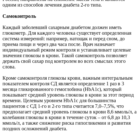
одним из способов лечения диабета 2-го типа.
Самоконтроль
Каждый заболевший сахарным диабетом должен иметь
глюкометр. Для каждого человека существует определенная
система измерений: например, натощак и перед сном, до
приема пищи и через два часа после. Врач назначает
индивидуальный режим контроля и устанавливает целевые
значения глюкозы в крови. Такой самоконтроль позволяет
держать свой сахар под контролем во всех смыслах этого
слова.
Кроме самоконтроля глюкозы крови, важным интегральным
показателем контроля СД является определение 1 раз в 3
месяца гликированного гемоглобина (HbA1c), который
показывает средний уровень глюкозы в крови за этот период
времени. Целевым уровнем HbA1c для большинства
пациентов с СД 1-го и 2-го типа считается 7,0–7,5%, что
предполагает средний уровень глюкозы в крови 8,6 ммоль/л, а
колебания глюкозы в крови в течение суток – от 6,8 до 10,3
ммоль/л, а также снижение риска гипогликемии и развития
поздних осложнений диабета.