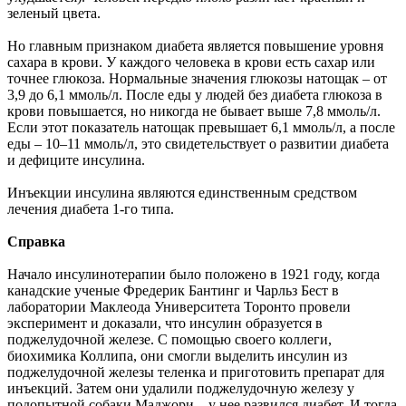
зеленый цвета.
Но главным признаком диабета является повышение уровня
сахара в крови. У каждого человека в крови есть сахар или
точнее глюкоза. Нормальные значения глюкозы натощак – от
3,9 до 6,1 ммоль/л. После еды у людей без диабета глюкоза в
крови повышается, но никогда не бывает выше 7,8 ммоль/л.
Если этот показатель натощак превышает 6,1 ммоль/л, а после
еды – 10–11 ммоль/л, это свидетельствует о развитии диабета
и дефиците инсулина.
Инъекции инсулина являются единственным средством
лечения диабета 1-го типа.
Справка
Начало инсулинотерапии было положено в 1921 году, когда
канадские ученые Фредерик Бантинг и Чарльз Бест в
лаборатории Маклеода Университета Торонто провели
эксперимент и доказали, что инсулин образуется в
поджелудочной железе. С помощью своего коллеги,
биохимика Коллипа, они смогли выделить инсулин из
поджелудочной железы теленка и приготовить препарат для
инъекций. Затем они удалили поджелудочную железу у
подопытной собаки Маджори – у нее развился диабет. И тогда