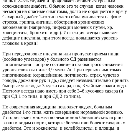
лишь в 2–3% случаев и продолжает оставаться грозным
осложнением диабета. Обычно это те случаи, когда человек,
несмотря на опасные симптомы, долго не обращается к врачу.
Сахарный диабет 1-го типа часто обнаруживается на фоне
стресса, гриппа, ангины, обострения хронических
заболеваний (например, инфекции мочевых путей, хр.
холецистита, бронхита и др.). Инфекция всегда выявляет
дефицит инсулина, при этом всегда повышается уровень
глюкозы в крови!
При передозировке инсулина или пропуске приема пищи
(особенно углеводов) у больного СД развивается
гипогликемия – острое состояние из-за быстрого снижения
уровня глюкозы ниже 3,9 ммоль/л. При первых симптомах
гипогликемии (сердцебиение, потливость, страх, чувство
голода, дрожание рук и др.) следует незамедлительно принять
быстрые углеводы: 3 куска сахара, сок, 3 чайные ложки меда.
Поэтому всегда надо иметь при себе 3–6 кусочков сахара (и
при СД 1-го типа, и при СД 2-го типа).
Но современная медицина позволяет людям, больным
диабетом 1-го типа, жить совершенно нормальной жизнью.
История знает множество чемпионов Олимпийских игр по
разным видам спорта, которые болели или болеют сахарным
диабетом. Это и хоккеисты, и волейболисты, и пловцы, и