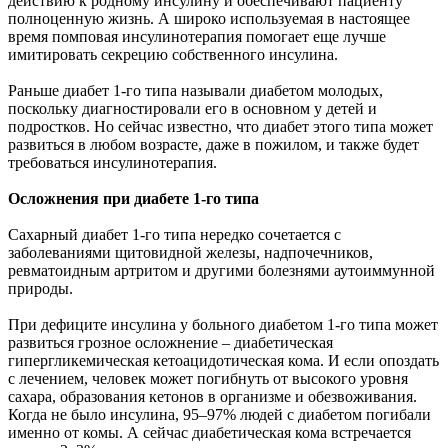
действию к родному инсулину и обеспечивают пациенту
полноценную жизнь. А широко используемая в настоящее
время помповая инсулинотерапия помогает еще лучше
имитировать секрецию собственного инсулина.
Раньше диабет 1-го типа называли диабетом молодых,
поскольку диагностировали его в основном у детей и
подростков. Но сейчас известно, что диабет этого типа может
развиться в любом возрасте, даже в пожилом, и также будет
требоваться инсулинотерапия.
Осложнения при диабете 1-го типа
Сахарный диабет 1-го типа нередко сочетается с
заболеваниями щитовидной железы, надпочечников,
ревматоидным артритом и другими болезнями аутоиммунной
природы.
При дефиците инсулина у больного диабетом 1-го типа может
развиться грозное осложнение – диабетическая
гипергликемическая кетоацидотическая кома. И если опоздать
с лечением, человек может погибнуть от высокого уровня
сахара, образования кетонов в организме и обезвоживания.
Когда не было инсулина, 95–97% людей с диабетом погибали
именно от комы. А сейчас диабетическая кома встречается