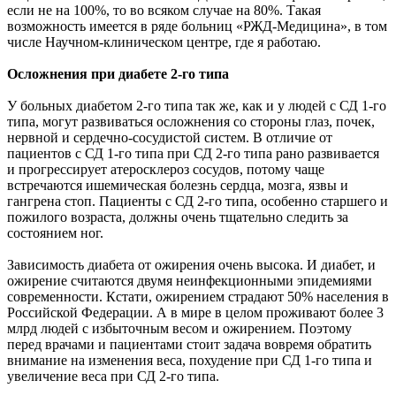
если не на 100%, то во всяком случае на 80%. Такая
возможность имеется в ряде больниц «РЖД-Медицина», в том
числе Научном-клиническом центре, где я работаю.
Осложнения при диабете 2-го типа
У больных диабетом 2-го типа так же, как и у людей с СД 1-го
типа, могут развиваться осложнения со стороны глаз, почек,
нервной и сердечно-сосудистой систем. В отличие от
пациентов с СД 1-го типа при СД 2-го типа рано развивается
и прогрессирует атеросклероз сосудов, потому чаще
встречаются ишемическая болезнь сердца, мозга, язвы и
гангрена стоп. Пациенты с СД 2-го типа, особенно старшего и
пожилого возраста, должны очень тщательно следить за
состоянием ног.
Зависимость диабета от ожирения очень высока. И диабет, и
ожирение считаются двумя неинфекционными эпидемиями
современности. Кстати, ожирением страдают 50% населения в
Российской Федерации. А в мире в целом проживают более 3
млрд людей с избыточным весом и ожирением. Поэтому
перед врачами и пациентами стоит задача вовремя обратить
внимание на изменения веса, похудение при СД 1-го типа и
увеличение веса при СД 2-го типа.