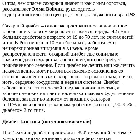
О том, чем опасен сахарный диабет и как с ним бороться,
рассказывает
Эмма Войчик
, руководитель
эндокринологического центра, к. м. н., заслуженный врач РФ.
Сахарный диабет – самое распространенное эндокринное
заболевание: во всем мире насчитывается порядка 425 млн
больных диабетом в возрасте от 19 до 70 лет, не считая детей
и т.д. В России около 10 млн больных диабетом. Это
неинфекционная эпидемия XXI века. Кроме
распространенности, сахарный диабет еще социально
значимое для государства заболевание, которое требует
пожизненного лечения. Если диабет не лечить или же лечить
некачественно, могут развиться тяжелые осложнения со
стороны жизненно важных органов – страдают глаза, почки,
ноги, сердечно-сосудистая и нервная системы. Диабет –
заболевание с генетической предрасположенностью, а
заболеет человек или нет и насколько тяжелым будет течение
болезни, зависит во многом от внешних факторов.
5–10% людей болеют сахарным диабетом 1-го типа, 90–95% –
диабетом 2-го типа.
Диабет 1-го типа (инсулинозависимый)
При 1-м типе диабета происходит сбой иммунной системы:
клетки организма начинают атаковать бета-клетки