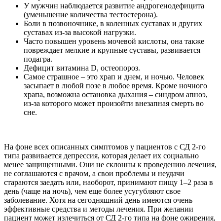
У мужчин наблюдается развитие андрогенодефицита
(уменьшение количества тестостерона).
Боли в позвоночнике, в коленных суставах и других
суставах из-за высокой нагрузки.
Часто повышен уровень мочевой кислоты, она также
повреждает мелкие и крупные суставы, развивается
подагра.
Дефицит витамина D, остеопороз.
Самое страшное – это храп и днем, и ночью. Человек
засыпает в любой позе в любое время. Кроме ночного
храпа, возможна остановка дыхания – синдром апноэ,
из-за которого может произойти внезапная смерть во
сне.
На фоне всех описанных симптомов у пациентов с СД 2-го
типа развивается депрессия, которая делает их социально
менее защищенными. Они не склонны к проведению лечения,
не соглашаются с врачом, а свои проблемы и неудачи
стараются заедать или, наоборот, принимают пищу 1–2 раза в
день (чаще на ночь), чем еще более усугубляют свое
заболевание. Хотя на сегодняшний день имеются очень
эффективные средства и методы лечения. При желании
пациент может излечиться от СД 2-го типа на фоне ожирения,