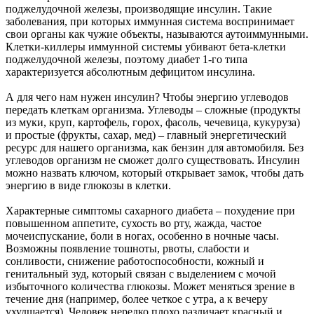
поджелудочной железы, производящие инсулин. Такие
заболевания, при которых иммунная система воспринимает
свои органы как чужие объекты, называются аутоиммунными.
Клетки-киллеры иммунной системы убивают бета-клетки
поджелудочной железы, поэтому диабет 1-го типа
характеризуется абсолютным дефицитом инсулина.
А для чего нам нужен инсулин? Чтобы энергию углеводов
передать клеткам организма. Углеводы – сложные (продукты
из муки, круп, картофель, горох, фасоль, чечевица, кукуруза)
и простые (фрукты, сахар, мед) – главный энергетический
ресурс для нашего организма, как бензин для автомобиля. Без
углеводов организм не сможет долго существовать. Инсулин
можно назвать ключом, который открывает замок, чтобы дать
энергию в виде глюкозы в клетки.
Характерные симптомы сахарного диабета – похудение при
повышенном аппетите, сухость во рту, жажда, частое
мочеиспускание, боли в ногах, особенно в ночные часы.
Возможны появление тошноты, рвоты, слабости и
сонливости, снижение работоспособности, кожный и
генитальный зуд, который связан с выделением с мочой
избыточного количества глюкозы. Может меняться зрение в
течение дня (например, более четкое с утра, а к вечеру
ухудшается). Человек нередко плохо различает красный и