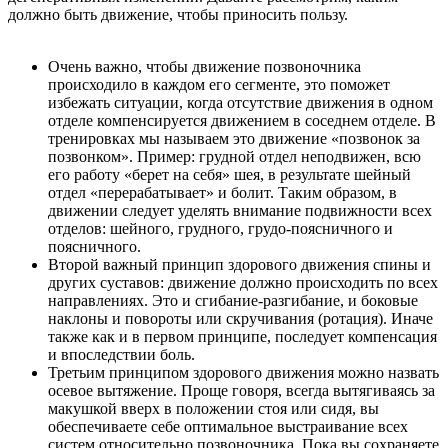
должно быть движение, чтобы приносить пользу.
Очень важно, чтобы движение позвоночника
происходило в каждом его сегменте, это поможет
избежать ситуации, когда отсутствие движения в одном
отделе компенсируется движением в соседнем отделе. В
тренировках мы называем это движение «позвонок за
позвонком». Пример: грудной отдел неподвижен, всю
его работу «берет на себя» шея, в результате шейный
отдел «перерабатывает» и болит. Таким образом, в
движении следует уделять внимание подвижности всех
отделов: шейного, грудного, грудо-поясничного и
поясничного.
Второй важный принцип здорового движения спины и
других суставов: движение должно происходить по всех
направлениях. Это и сгибание-разгибание, и боковые
наклоны и повороты или скручивания (ротация). Иначе
также как и в первом принципе, последует компенсация
и впоследствии боль.
Третьим принципом здорового движения можно назвать
осевое вытяжение. Проще говоря, всегда вытягиваясь за
макушкой вверх в положении стоя или сидя, вы
обеспечиваете себе оптимальное выстраивание всех
систем относительно позвоночника. Пока вы сохраняете