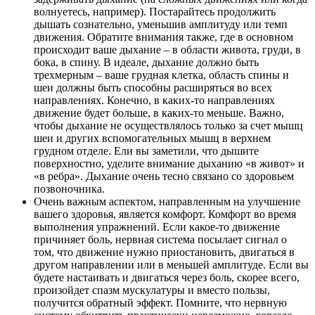
волнуетесь, например). Постарайтесь продолжить
дышать сознательно, уменьшив амплитуду или темп
движения. Обратите внимания также, где в основном
происходит ваше дыхание – в области живота, груди, в
бока, в спину. В идеале, дыхание должно быть
трехмерным – ваше грудная клетка, область спины и
шеи должны быть способны расширяться во всех
направлениях. Конечно, в каких-то направлениях
движение будет больше, в каких-то меньше. Важно,
чтобы дыхание не осуществлялось только за счет мышц
шеи и других вспомогательных мышц в верхнем
грудном отделе. Ели вы заметили, что дышите
поверхностно, уделите внимание дыханию «в живот» и
«в ребра». Дыхание очень тесно связано со здоровьем
позвоночника.
Очень важным аспектом, направленным на улучшение
вашего здоровья, является комфорт. Комфорт во время
выполнения упражнений. Если какое-то движение
причиняет боль, нервная система посылает сигнал о
том, что движение нужно приостановить, двигаться в
другом направлении или в меньшей амплитуде. Если вы
будете настаивать и двигаться через боль, скорее всего,
произойдет спазм мускулатуры и вместо пользы,
получится обратный эффект. Помните, что нервную