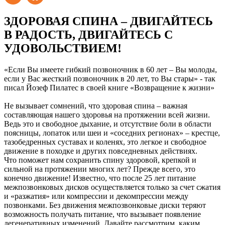
ЗДОРОВАЯ СПИНА – ДВИГАЙТЕСЬ
В РАДОСТЬ, ДВИГАЙТЕСЬ С
УДОВОЛЬСТВИЕМ!
«Если Вы имеете гибкий позвоночник в 60 лет – Вы молоды,
если у Вас жесткий позвоночник в 20 лет, то Вы стары» - так
писал Йозеф Пилатес в своей книге «Возвращение к жизни»
Не вызывает сомнений, что здоровая спина – важная
составляющая нашего здоровья на протяжении всей жизни.
Ведь это и свободное дыхание, и отсутствие боли в области
поясницы, лопаток или шеи и «соседних регионах» – крестце,
тазобедренных суставах и коленях, это легкое и свободное
движение в походке и других повседневных действиях.
Что поможет нам сохранить спину здоровой, крепкой и
сильной на протяжении многих лет? Прежде всего, это
конечно движение! Известно, что после 25 лет питание
межпозвонковых дисков осуществляется только за счет сжатия
и «разжатия» или компрессии и декомпрессии между
позвонками. Без движения межпозвонковые диски теряют
возможность получать питание, что вызывает появление
дегенеративных изменений. Давайте рассмотрим, каким