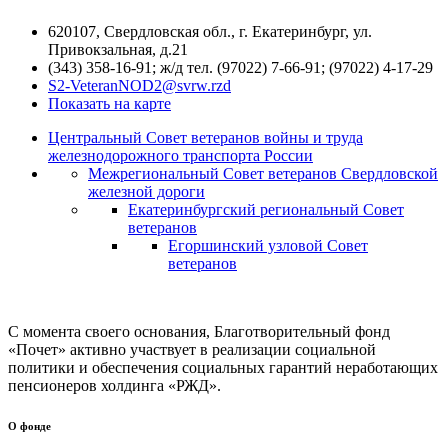
620107, Свердловская обл., г. Екатеринбург, ул.
Привокзальная, д.21
(343) 358-16-91; ж/д тел. (97022) 7-66-91; (97022) 4-17-29
S2-VeteranNOD2@svrw.rzd
Показать на карте
Центральный Совет ветеранов войны и труда
железнодорожного транспорта России
Межрегиональный Совет ветеранов Свердловской
железной дороги
Екатеринбургский региональный Совет
ветеранов
Егоршинский узловой Совет
ветеранов
С момента своего основания, Благотворительный фонд
«Почет» активно участвует в реализации социальной
политики и обеспечения социальных гарантий неработающих
пенсионеров холдинга «РЖД».
О фонде