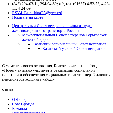
(843) 294-03-11, 294-04-69; ж/д тел. (91637) 4-52-73, 4-23-
11, 4-24-69
RSV4_FairushinaTA@grw.rzd
Показать на карте
Центральный Совет ветеранов войны и труда
железнодорожного транспорта России
Межрегиональный Совет ветеранов Горьковской
железной дороги
Казанский региональный Совет ветеранов
Казанский узловой Совет ветеранов
С момента своего основания, Благотворительный фонд
«Почет» активно участвует в реализации социальной
политики и обеспечения социальных гарантий неработающих
пенсионеров холдинга «РЖД».
О фонде
О Фонде
Совет фонда
Команда