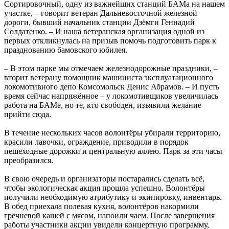
Сортировочный, одну из важнейших станций БАМа на нашем
участке, – говорит ветеран Дальневосточной железной
дороги, бывший начальник станции Дзёмги Геннадий
Солдатенко. – И наша ветеранская организация одной из
первых откликнулась на призыв помочь подготовить парк к
празднованию бамовского юбилея.
– В этом парке мы отмечаем железнодорожные праздники, –
вторит ветерану помощник машиниста эксплуатационного
локомотивного депо Комсомольск Денис Абрамов. – И пусть
время сейчас напряжённое – у локомотивщиков увеличилась
работа на БАМе, но те, кто свободен, изъявили желание
прийти сюда.
В течение нескольких часов волонтёры убирали территорию,
красили лавочки, ограждение, приводили в порядок
пешеходные дорожки и центральную аллею. Парк за эти часы
преобразился.
В свою очередь и организаторы постарались сделать всё,
чтобы экологическая акция прошла успешно. Волонтёры
получили необходимую атрибутику и экипировку, инвентарь.
В обед приехала полевая кухня, волонтёров накормили
гречневой кашей с мясом, напоили чаем. После завершения
работы участники акции увидели концертную программу,