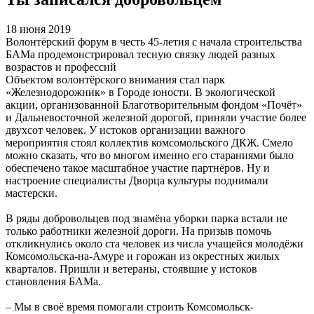
18 июня 2019
Волонтёрский форум в честь 45-летия с начала строительства
БАМа продемонстрировал тесную связку людей разных
возрастов и профессий
Объектом волонтёрского внимания стал парк
«Железнодорожник» в Городе юности. В экологической
акции, организованной Благотворительным фондом «Почёт»
и Дальневосточной железной дорогой, приняли участие более
двухсот человек. У истоков организации важного
мероприятия стоял коллектив комсомольского ДКЖ. Смело
можно сказать, что во многом именно его стараниями было
обеспечено такое масштабное участие партнёров. Ну и
настроение специалисты Дворца культуры поднимали
мастерски.
В ряды добровольцев под знамёна уборки парка встали не
только работники железной дороги. На призыв помочь
откликнулись около ста человек из числа учащейся молодёжи
Комсомольска-на-Амуре и горожан из окрестных жилых
кварталов. Пришли и ветераны, стоявшие у истоков
становления БАМа.
– Мы в своё время помогали строить Комсомольск-