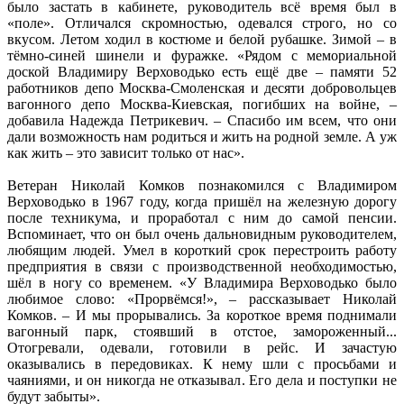
было застать в кабинете, руководитель всё время был в
«поле». Отличался скромностью, одевался строго, но со
вкусом. Летом ходил в костюме и белой рубашке. Зимой – в
тёмно-синей шинели и фуражке. «Рядом с мемориальной
доской Владимиру Верховодько есть ещё две – памяти 52
работников депо Москва-Смоленская и десяти добровольцев
вагонного депо Москва-Киевская, погибших на войне, –
добавила Надежда Петрикевич. – Спасибо им всем, что они
дали возможность нам родиться и жить на родной земле. А уж
как жить – это зависит только от нас».
Ветеран Николай Комков познакомился с Владимиром
Верховодько в 1967 году, когда пришёл на железную дорогу
после техникума, и проработал с ним до самой пенсии.
Вспоминает, что он был очень дальновидным руководителем,
любящим людей. Умел в короткий срок перестроить работу
предприятия в связи с производственной необходимостью,
шёл в ногу со временем. «У Владимира Верховодько было
любимое слово: «Прорвёмся!», – рассказывает Николай
Комков. – И мы прорывались. За короткое время поднимали
вагонный парк, стоявший в отстое, замороженный...
Отогревали, одевали, готовили в рейс. И зачастую
оказывались в передовиках. К нему шли с просьбами и
чаяниями, и он никогда не отказывал. Его дела и поступки не
будут забыты».