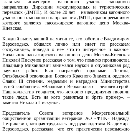
главным инженером вагонного участка западного
направления Дирекции международных и туристических
перевозок (ДМТП). И более 20 лет – начальником вагонного
участка юго-западного направления ДМТП, правопреемником
которого является пассажирское вагонное депо Москва-
Киевская.
Каждый выступавший на митинге, кто работал с Владимиром
Верховодько, общался лично или знает по рассказам
сослуживцев, поведал о нём что-то интересное и важное.
Начальник пассажирского вагонного депо Москва-Киевская
Николай Пискунов рассказал о том, что помимо производства
Владимир Михайлович занимался наукой и опубликовал ряд
научных работ. Был награждён орденами Ленина,
Октябрьской революции, Боевого Красного Знамени, орденом
Славы III степени, медалями и наградами Министерства
путей сообщения. «Владимир Верховодько – человек-герой.
Наш коллектив гордится, что историю предприятия творили
такие люди. Есть на кого равняться и брать пример», –
заметил Николай Пискунов.
Председатель Совета ветеранов Межрегиональной
общественной организации ветеранов АО «ФПК» Надежда
Петрикевич, которая трудилась под руководством Владимира
Верховодько, рассказала, что его практически невозможно