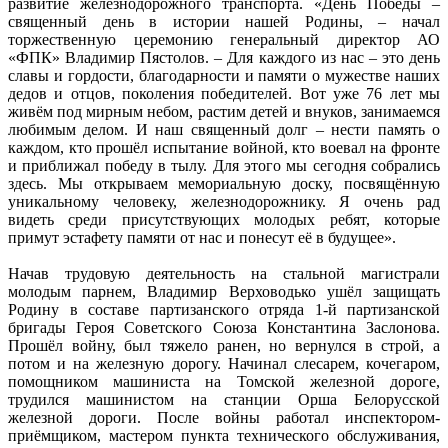
развитие железнодорожного транспорта. «День Победы –
священный день в истории нашей Родины, – начал
торжественную церемонию генеральный директор АО
«ФПК» Владимир Пястолов. – Для каждого из нас – это день
славы и гордости, благодарности и памяти о мужестве наших
дедов и отцов, поколения победителей. Вот уже 76 лет мы
живём под мирным небом, растим детей и внуков, занимаемся
любимым делом. И наш священный долг – нести память о
каждом, кто прошёл испытание войной, кто воевал на фронте
и приближал победу в тылу. Для этого мы сегодня собрались
здесь. Мы открываем мемориальную доску, посвящённую
уникальному человеку, железнодорожнику. Я очень рад
видеть среди присутствующих молодых ребят, которые
примут эстафету памяти от нас и понесут её в будущее».
Начав трудовую деятельность на стальной магистрали
молодым парнем, Владимир Верховодько ушёл защищать
Родину в составе партизанского отряда 1-й партизанской
бригады Героя Советского Союза Константина Заслонова.
Прошёл войну, был тяжело ранен, но вернулся в строй, а
потом и на железную дорогу. Начинал слесарем, кочегаром,
помощником машиниста на Томской железной дороге,
трудился машинистом на станции Орша Белорусской
железной дороги. После войны работал инспектором-
приёмщиком, мастером пункта технического обслуживания,