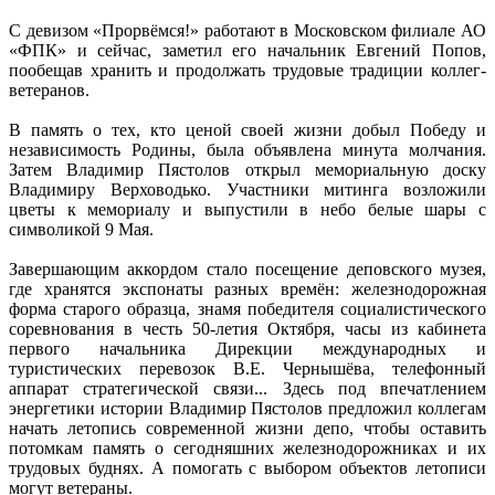
С девизом «Прорвёмся!» работают в Московском филиале АО
«ФПК» и сейчас, заметил его начальник Евгений Попов,
пообещав хранить и продолжать трудовые традиции коллег-
ветеранов.
В память о тех, кто ценой своей жизни добыл Победу и
независимость Родины, была объявлена минута молчания.
Затем Владимир Пястолов открыл мемориальную доску
Владимиру Верховодько. Участники митинга возложили
цветы к мемориалу и выпустили в небо белые шары с
символикой 9 Мая.
Завершающим аккордом стало посещение деповского музея,
где хранятся экспонаты разных времён: железнодорожная
форма старого образца, знамя победителя социалистического
соревнования в честь 50-летия Октября, часы из кабинета
первого начальника Дирекции международных и
туристических перевозок В.Е. Чернышёва, телефонный
аппарат стратегической связи... Здесь под впечатлением
энергетики истории Владимир Пястолов предложил коллегам
начать летопись современной жизни депо, чтобы оставить
потомкам память о сегодняшних железнодорожниках и их
трудовых буднях. А помогать с выбором объектов летописи
могут ветераны.