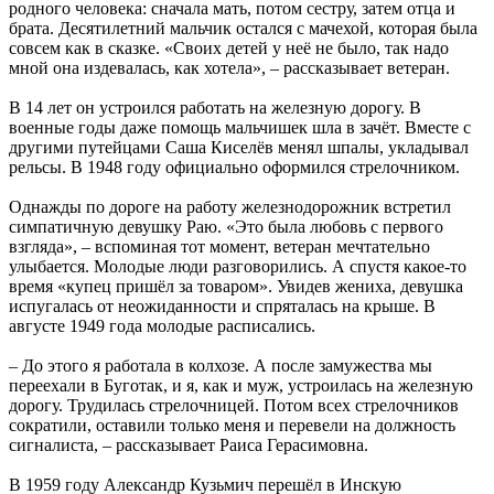
родного человека: сначала мать, потом сестру, затем отца и
брата. Десятилетний мальчик остался с мачехой, которая была
совсем как в сказке. «Своих детей у неё не было, так надо
мной она издевалась, как хотела», – рассказывает ветеран.
В 14 лет он устроился работать на железную дорогу. В
военные годы даже помощь мальчишек шла в зачёт. Вместе с
другими путейцами Саша Киселёв менял шпалы, укладывал
рельсы. В 1948 году официально оформился стрелочником.
Однажды по дороге на работу железнодорожник встретил
симпатичную девушку Раю. «Это была любовь с первого
взгляда», – вспоминая тот момент, ветеран мечтательно
улыбается. Молодые люди разговорились. А спустя какое-то
время «купец пришёл за товаром». Увидев жениха, девушка
испугалась от неожиданности и спряталась на крыше. В
августе 1949 года молодые расписались.
– До этого я работала в колхозе. А после замужества мы
переехали в Буготак, и я, как и муж, устроилась на железную
дорогу. Трудилась стрелочницей. Потом всех стрелочников
сократили, оставили только меня и перевели на должность
сигналиста, – рассказывает Раиса Герасимовна.
В 1959 году Александр Кузьмич перешёл в Инскую