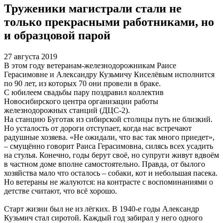
Труженики магистрали стали не
только прекрасными работниками, но
и образцовой парой
27 августа 2019
В этом году ветеранам-железнодорожникам Раисе
Герасимовне и Александру Кузьмичу Киселёвым исполнится
по 90 лет, из которых 70 они провели в браке.
С юбилеем свадьбы пару поздравил коллектив
Новосибирского центра организации работы
железнодорожных станций (ДЦС-2).
На станцию Буготак из сибирской столицы путь не близкий.
Но усталость от дороги отступает, когда нас встречают
радушные хозяева. «Не ожидали, что вас так много приедет»,
– смущённо говорит Раиса Герасимовна, силясь всех усадить
на стулья. Конечно, годы берут своё, но супруги живут вдвоём
в частном доме вполне самостоятельно. Правда, от былого
хозяйства мало что осталось – собаки, кот и небольшая пасека.
Но ветераны не жалуются: на контрасте с воспоминаниями о
детстве считают, что всё хорошо.
Старт жизни был не из лёгких. В 1940-е годы Александр
Кузьмич стал сиротой. Каждый год забирал у него одного