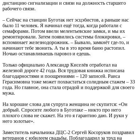
дистанцию сигнализации и связи на должность старшего
рабочего связи.
– Сейчас на станции Буготак нет эсцэбистов, а раньше нас
было 11 человек. Я начинал ещё тогда, когда работали с
семафорами. Потом ввели мелентьевские замки, и мы их
ремонтировали. Затем появились системы блокировки, –
вспоминает железнодорожник. – Бывало, замкнёт где-то, и
начинают тебе звонить. А ты в это время баню растопил.
Ночью останавливаешь паровоз и едешь.
Только официально Александр Киселёв отработал на
железной дороге 42 года. Вся трудовая книжка исписана
благодарностями и поощрениями – 120 записей. Раиса
Герасимовна тоже может похвастаться солидным стажем – 33
года. Но главное, она стала отрадой и поддержкой для своего
мужа.
На хорошие слова для супруга женщина не скупится: «Он
добрый. Спросите любого в Буготаке – никто про него
плохого слова не скажет. На это я гарантию даю. И руки у
него золотые».
Заместитель начальника ДЦС-2 Сергей Косоруков поздравил
ветеранов с юбилеем свадьбы. Поблагодарил за труд на