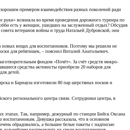
а хорошим примером взаимодействия разных поколений ради
ые руки» возникла во время проведения дорожного турнира по
 хобби есть у женщин, ушедших на заслуженный отдых? Обсудив
совета ветеранов войны и труда Натальей Дубровской, они
ь в новых вещах для воспитанников. Поэтому мы решили не
 носки для ребятишек, – пояснил Виталий Анатольевич.
аготворительным фондом «Почёт». За счёт средств микро-
тавшиеся средства активисты приобрели 20 наборов для
для детей.
ска и Барнаула изготовили 80 пар шерстяных носков и
йского регионального центра связи. Сотрудники центра, в
ых этапах. Так, например, дежурный по станции Бийск Оксана
о воспитанникам. Девушка рассказала, что в основном
очень обрадовались, а большие белые пакеты с надписью
ы в дальнейшем распределить их среди воспитанников.