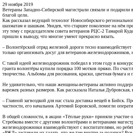
29 ноября 2019
Ветераны Западно-Сибирской магистрали связали и подарили 
благой цели.
Как рассказал ведущий технолог Новосибирского региональног
шахматам и шашкам. Увидев, что старшее поколение на нём пр
эту тему с председателем совета ветеранов РЦС-2 Тамарой Ку
пришли к выводу, что многие умеют прекрасно вязать.
– Волонтёрский отряд железной дороги тесно взаимодействует
только организовать досуг для ветеранов-железнодорожников, 
С такой идеей железнодорожник победил в этом году в конку
гранта волонтёры купили порядка 100 мотков пряжи. По счаст
творчества. Альбомы для рисования, краски, цветная бумага и
Не удивительно, что наши женщины-ветераны активно поддерж
варежек разных размеров. Как рассказала Наталья Дубровская,
– Главной загвоздкой для нас стала доставка вещей в Бийск. П
частности, его начальник Артемий Боровской, помогли операти
В общей сложности, в акции «Тёплые руки» приняли участие о
Стребкова вместе с другими волонтёрами и ветеранами магистр
железнодорожники взаимодействуют с воспитателями, но ребят
«РЖД» заставили их гадать, что же там внутри за подарки? Вс