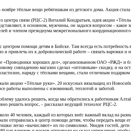
в ноябре тёплые вещи ребятишкам из детского дома. Акция стал
о центра связи (РЦС-2) Виталий Кондратьев, идея акции «Тёпл
едставляют, в основном, мужчины, он задался вопросом – какое
делей и членом президиума межрегионального координационного 
 с центром помощи детям в Бийске. Там всегда есть потребност
но и привлечь их к добровольческой работе – связать варежки и
рсе «Проводники хороших дел», организованном ОАО «РЖД» и бл
ливому совпадению магазин сделал «оптовикам» скидку, и на ос
 пластилин, наряду с тёплыми вещами, стали отличным подарком 
али акцию «Тёплые руки». 20 искусных вязальщиц из Новосибир
 все работы выполнены с изюминкой, теплотой и заботой.
роблему удалось решить, когда мы обратились к работникам Алта
вно решить вопрос, – рассказал ведущий технолог РЦС-2.
коло 40 человек, каждый из которых внёс важный вклад на разн
али отправилась в центр помощи детям, чтобы передать вещи ег
ишки легко «вычисляют» их по символике. Увидев гостей, дети 
е 80 пар варежек и носков отправили на склад учреждения, чтоб