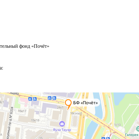
ительный фонд «Почёт»
а: