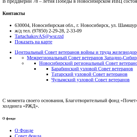
В преддверии 78 – летия Победы в Новосибирском ИВЦ состо
Контакты
630004, Новосибирская обл., г. Новосибирск, ул. Шамшури
ж/д тел. (97850) 2-29-28, 2-33-09
TartachakovAS@wsr.rzd
Показать на карте
Центральный Совет ветеранов войны и труда железнодор
Межрегиональный Совет ветеранов Западно-Сибир
Новосибирский региональный Совет ветеран
Барабинский узловой Совет ветеранов
Татарский узловой Совет ветеранов
Чулымский узловой Совет ветеранов
С момента своего основания, Благотворительный фонд «Почет
холдинга «РЖД».
О фонде
О Фонде
Совет фонда