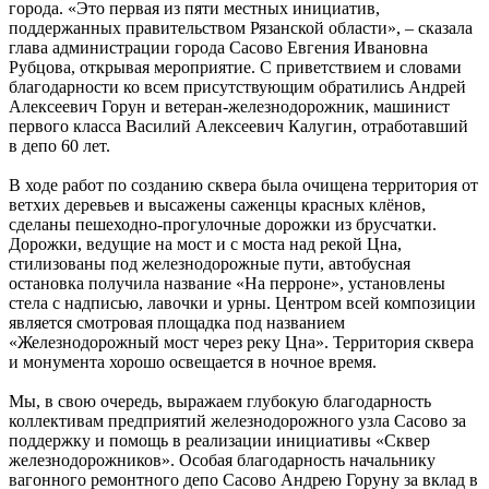
города. «Это первая из пяти местных инициатив,
поддержанных правительством Рязанской области», – сказала
глава администрации города Сасово Евгения Ивановна
Рубцова, открывая мероприятие. С приветствием и словами
благодарности ко всем присутствующим обратились Андрей
Алексеевич Горун и ветеран-железнодорожник, машинист
первого класса Василий Алексеевич Калугин, отработавший
в депо 60 лет.
В ходе работ по созданию сквера была очищена территория от
ветхих деревьев и высажены саженцы красных клёнов,
сделаны пешеходно-прогулочные дорожки из брусчатки.
Дорожки, ведущие на мост и с моста над рекой Цна,
стилизованы под железнодорожные пути, автобусная
остановка получила название «На перроне», установлены
стела с надписью, лавочки и урны. Центром всей композиции
является смотровая площадка под названием
«Железнодорожный мост через реку Цна». Территория сквера
и монумента хорошо освещается в ночное время.
Мы, в свою очередь, выражаем глубокую благодарность
коллективам предприятий железнодорожного узла Сасово за
поддержку и помощь в реализации инициативы «Сквер
железнодорожников». Особая благодарность начальнику
вагонного ремонтного депо Сасово Андрею Горуну за вклад в