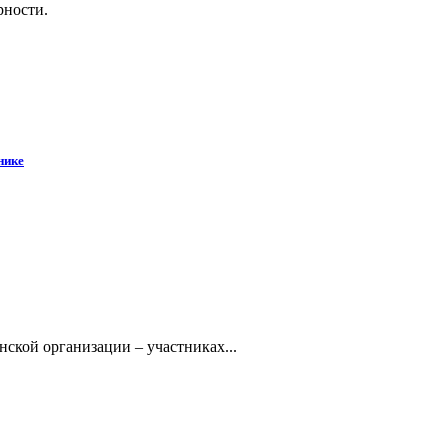
рности.
нике
кой организации – участниках...