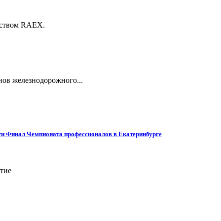
тством RAEX.
нов железнодорожного...
ти Финал Чемпионата профессионалов в Екатеринбурге
ятие