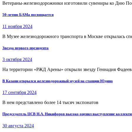
Ветераны-железнодорожники изготовили сувениры ко Дню П
50-летию БАМа посвящается
11 ноября 2024
В Музее железнодорожного транспорта в Москве открылась сп
Звезда первого президента
3 октября 2024
На территории «РЖД Арены» открыли звезду Геннадия Фадеева
В Казани открылся железнодорожный музей на станции Юдино
17 сентября 2024
В нем представлено более 14 тысяч экспонатов
Председатель ЦСВ Н.А. Никифоров высоко оценил выступление коллект
30 августа 2024