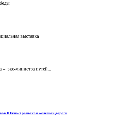
обеды
ециальная выставка
 – экс-министра путей...
ивов Южно-Уральской железной дороги