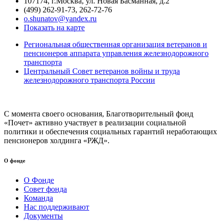
107174, г.Москва, ул. Новая Басманная, д.2
(499) 262-91-73, 262-72-76
o.shunatov@yandex.ru
Показать на карте
Региональная общественная организация ветеранов и
пенсионеров аппарата управления железнодорожного
транспорта
Центральный Совет ветеранов войны и труда
железнодорожного транспорта России
С момента своего основания, Благотворительный фонд
«Почет» активно участвует в реализации социальной
политики и обеспечения социальных гарантий неработающих
пенсионеров холдинга «РЖД».
О фонде
О Фонде
Совет фонда
Команда
Нас поддерживают
Документы