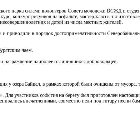
одского парка силами волонтеров Совета молодежи ВСЖД и сту
урс, конкурс рисунков на асфальте, мастер-классы по изготовл
несовершеннолетних и детей из числа местных жителей.
 и приводили в порядок достопримечательности Северобайкальск
бурятским чаем.
ели награждение наиболее отличившихся добровольцев.
ция у озера Байкал, в рамках которой были очищены от мусора, 
». Для участников события на берегу был приготовлен настоящ
нивались впечатлениями, совместно пели под гитару песни бам