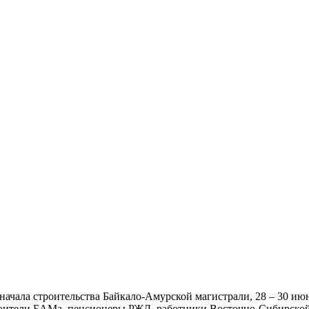
ачала строительства Байкало-Амурской магистрали, 28 – 30 июн
троители БАМа, пенсионеры РЖД, работники Восточно-Сибирской