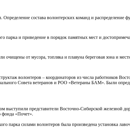
. Определение состава волонтерских команд и распределение ф
ого парка и приведение в порядок памятных мест и достопримеч
ыли очищены от мусора, топляка и плавуна береговая зона и мес
нструктаж волонтеров – координаторов из числа работников Вос
ального Совета ветеранов и РОО «Ветераны БАМ». Были опреде
ором выступили представители Восточно-Сибирской железной дор
 фонда «Почет».
ого парка силами волонтеров была произведена установка лавоч