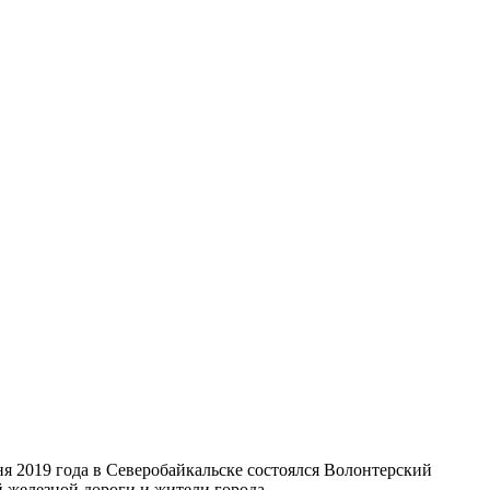
я 2019 года в Северобайкальске состоялся Волонтерский
 железной дороги и жители города.