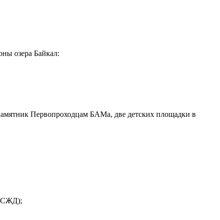
оны озера Байкал:
 памятник Первопроходцам БАМа, две детских площадки в
ВСЖД);