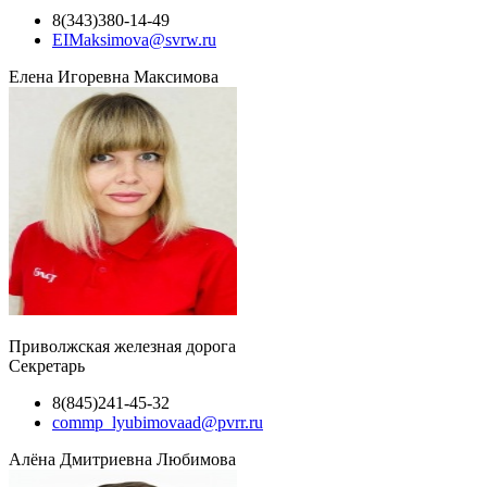
8(343)380-14-49
EIMaksimova@svrw.ru
Елена Игоревна Максимова
Приволжская железная дорога
Секретарь
8(845)241-45-32
commp_lyubimovaad@pvrr.ru
Алёна Дмитриевна Любимова