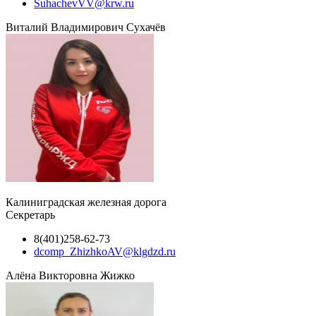
SuhachevVV@krw.ru
Виталий Владимирович Сухачёв
Калиниградская железная дорога
Секретарь
8(401)258-62-73
dcomp_ZhizhkoAV@klgdzd.ru
Алёна Викторовна Жижко