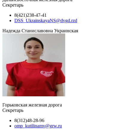
Секретарь
8(421)238-47-41
DSS_UkrainskayaNS@dvgd.rzd
Надежда Станиславовна Украинская
Горьковская железная дорога
Секретарь
8(312)48-28-96
omp_kutilinamv@grw.ru