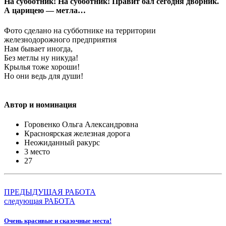
На субботник! На субботник! Правит бал сегодня дворник.
А царицею — метла…
Фото сделано на субботнике на территории
железнодорожного предприятия
Нам бывает иногда,
Без метлы ну никуда!
Крылья тоже хороши!
Но они ведь для души!
Автор и номинация
Горовенко Ольга Александровна
Красноярская железная дорога
Неожиданный ракурс
3 место
27
ПРЕДЫДУЩАЯ РАБОТА
следующая РАБОТА
Очень красивые и сказочные места!