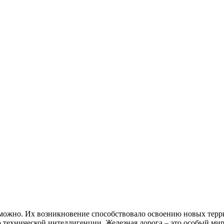
зможно. Их возникновение способствовало освоению новых тер
технической интеллигенции. Железная дорога – это особый мир