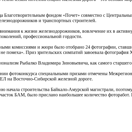
да Благотворительным фондом «Почет» совместно с Центральны
елезнодорожников и транспортных строителей.
е внимания к жизни железнодорожников, вовлечение их в акти
поколений, профессиональной гордости.
ертными комиссиями и жюри было отобрано 24 фотографии, став
 не помеха». Приз зрительских симпатий завоевала фотография
онализм Рыбалко Владимира Зиновьевича, как самого старшего 
едении фотоконкурса специальными призами отмечены Межрегио
Л на Восточно-Сибирской железной дороге.
ю начала строительства Байкало-Амурской магистрали, поэтому 
часток БАМ, было прислано наибольшее количество фоторабот. 