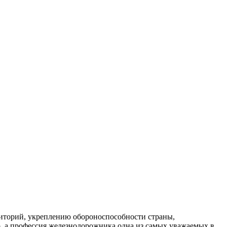
риторий, укреплению обороноспособности страны,
, а профессия железнодорожника одна из самых уважаемых в