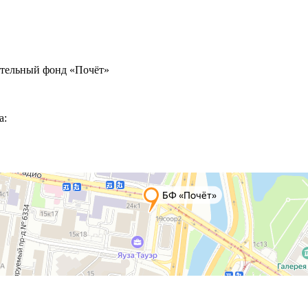
ительный фонд «Почёт»
а: