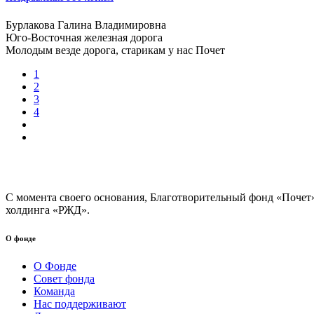
Бурлакова Галина Владимировна
Юго-Восточная железная дорога
Молодым везде дорога, старикам у нас Почет
1
2
3
4
С момента своего основания, Благотворительный фонд «Почет
холдинга «РЖД».
О фонде
О Фонде
Совет фонда
Команда
Нас поддерживают